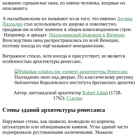
название
серлианские
окна, по имени человека, впервые их
описавшего.
А
палладианскими
их называют из-за того, что именно
Андреа
Палладио
стал использовать их широко и повсеместно,
придавая им особое значение в общем композиционном строе.
Например, в аркадах
Палладианской базилики в Виченце
.
Впоследствии окна распространились по всей Венеции,
поэтому иногда их ещё называют
венецианскими.
Витражное стекло, хотя иногда и присутствует, не является
особенностью архитектуры ренессанс.
Палладиево окно над дверью. По классическому рисунку 
библиотеки Королевского института британских архитек
Автор: шотландский архитектор
Robert Adam
(1728-
1792).
Ссылка
Стены зданий архитектуры ренессанса
Наружные стены, как правило, возводили из кирпича,
штукатурили или облицовывали камнем. Углы зданий часто
подчеркивали рустованными наличниками. Уважали