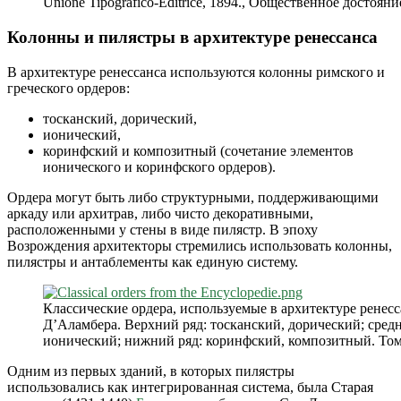
Unione Tipografico-Editrice, 1894., Общественное достояни
Колонны и пилястры в архитектуре ренессанса
В архитектуре ренессанса используются колонны римского и
греческого ордеров:
тосканский, дорический,
ионический,
коринфский и композитный (сочетание элементов
ионического и коринфского ордеров).
Ордера могут быть либо структурными, поддерживающими
аркаду или архитрав, либо чисто декоративными,
расположенными у стены в виде пилястр. В эпоху
Возрождения архитекторы стремились использовать колонны,
пилястры и антаблементы как единую систему.
Классические ордера, используемые в архитектуре ренес
Д’Аламбера. Верхний ряд: тосканский, дорический; сред
ионический; нижний ряд: коринфский, композитный. Том 
Одним из первых зданий, в которых пилястры
использовались как интегрированная система, была Старая