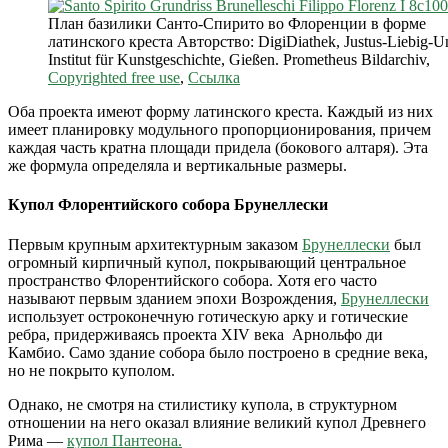
План базилики Санто-Спирито во Флоренции в форме
латинского креста
Авторство: DigiDiathek, Justus-Liebig-Uni
Institut für Kunstgeschichte, Gießen. Prometheus Bildarchiv,
Copyrighted free use
,
Ссылка
Оба проекта имеют форму латинского креста. Каждый из них
имеет планировку модульного пропорционирования, причем
каждая часть кратна площади придела (бокового алтаря). Эта
же формула определяла и вертикальные размеры.
Купол Флорентийского собора Брунеллески
Первым крупным архитектурным заказом
Брунеллески
был
огромный кирпичный купол, покрывающий центральное
пространство Флорентийского собора. Хотя его часто
называют первым зданием эпохи Возрождения,
Брунеллески
использует остроконечную готическую арку и готические
ребра, придерживаясь проекта XIV века Арнольфо ди
Камбио. Само здание собора было построено в средние века,
но не покрыто куполом.
Однако, не смотря на стилистику купола, в структурном
отношении на него оказал влияние великий купол Древнего
Рима —
купол Пантеона.