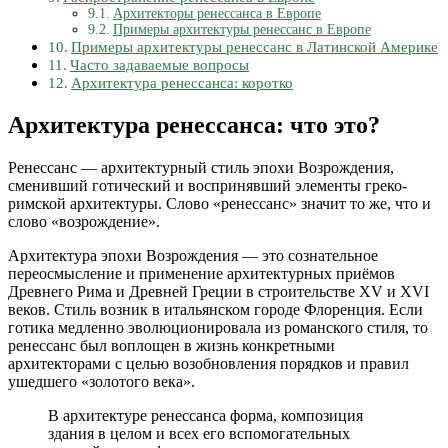
Архитекторы ренессанса в Европе
Примеры архитектуры ренессанс в Европе
Примеры архитектуры ренессанс в Латинской Америке
Часто задаваемые вопросы
Архитектура ренессанса: коротко
Архитектура ренессанса: что это?
Ренессанс — архитектурный стиль эпохи Возрождения,
сменивший готический и воспринявший элементы греко-
римской архитектуры. Слово «ренессанс» значит то же, что и
слово «возрождение».
Архитектура эпохи Возрождения — это сознательное
переосмысление и применение архитектурных приёмов
Древнего Рима и Древней Греции в строительстве XV и XVI
веков. Стиль возник в итальянском городе Флоренция. Если
готика медленно эволюционировала из романского стиля, то
ренессанс был воплощен в жизнь конкретными
архитекторами с целью возобновления порядков и правил
ушедшего «золотого века».
В архитектуре ренессанса форма, композиция
здания в целом и всех его вспомогательных