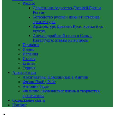
Россия
Деревянное зодчество Древней Руси и
России
Устройство русской избы от историка
архитектуры
Архитектура Древней Руси: кратко и со
вкусом
Александрийский столп в Санкт-
Петербурге: ответы на вопросы
Германия
Индия
Испания
Италия
Египет
Турция
Архитекторы
Архитекторы Классицизма в Англии
Фрэнк Ллойд Райт
Антонио Гауди
Филиппо Брунеллески: жизнь и творчество
архитектора
Содержание сайта
Контакт