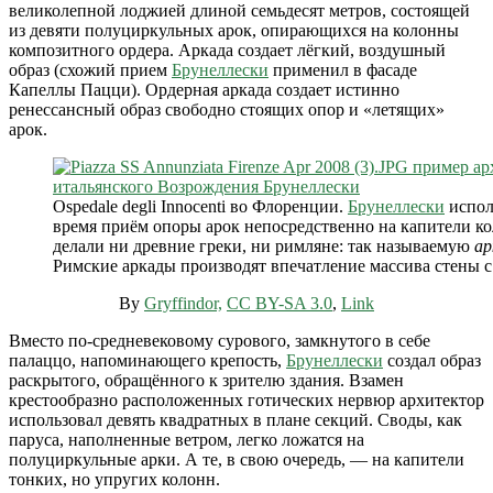
великолепной лоджией длиной семьдесят метров, состоящей
из девяти полуциркульных арок, опирающихся на колонны
композитного ордера. Аркада создает лёгкий, воздушный
образ (схожий прием
Брунеллески
применил в фасаде
Капеллы Пацци). Ордерная аркада создает истинно
ренессансный образ свободно стоящих опор и «летящих»
арок.
Ospedale degli Innocenti во Флоренции.
Брунеллески
испол
время приём опоры арок непосредственно на капители ко
делали ни древние греки, ни римляне: так называемую
ар
Римские аркады производят впечатление массива стены с
By
Gryffindor,
CC BY-SA 3.0
,
Link
Вместо по-средневековому сурового, замкнутого в себе
палаццо, напоминающего крепость,
Брунеллески
создал образ
раскрытого, обращённого к зрителю здания. Взамен
крестообразно расположенных готических нервюр архитектор
использовал девять квадратных в плане секций. Своды, как
паруса, наполненные ветром, легко ложатся на
полуциркульные арки. А те, в свою очередь, — на капители
тонких, но упругих колонн.