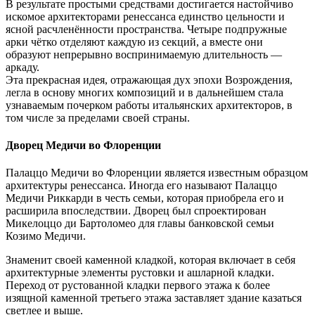
В результате простыми средствами достигается настойчиво
искомое архитекторами ренессанса единство цельности и
ясной расчленённости пространства. Четыре подпружные
арки чётко отделяют каждую из секций, а вместе они
образуют непрерывно воспринимаемую длительность —
аркаду.
Эта прекрасная идея, отражающая дух эпохи Возрождения,
легла в основу многих композиций и в дальнейшем стала
узнаваемым почерком работы итальянских архитекторов, в
том числе за пределами своей страны.
Дворец Медичи во Флоренции
Палаццо Медичи во Флоренции является известным образцом
архитектуры ренессанса. Иногда его называют Палаццо
Медичи Риккарди в честь семьи, которая приобрела его и
расширила впоследствии. Дворец был спроектирован
Микелоццо ди Бартоломео для главы банковской семьи
Козимо Медичи.
Знаменит своей каменной кладкой, которая включает в себя
архитектурные элементы рустовки и ашларной кладки.
Переход от рустованной кладки первого этажа к более
изящной каменной третьего этажа заставляет здание казаться
светлее и выше.