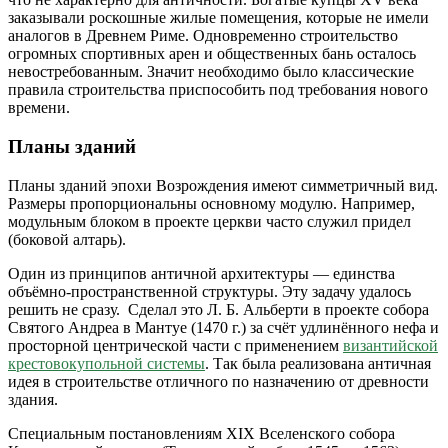
заказывали роскошные жилые помещения, которые не имели
аналогов в Древнем Риме. Одновременно строительство
огромных спортивных арен и общественных бань осталось
невостребованным. Значит необходимо было классические
правила строительства приспособить под требования нового
времени.
Планы зданий
Планы зданий эпохи Возрождения имеют симметричный вид.
Размеры пропорциональны основному модулю. Например,
модульным блоком в проекте церкви часто служил придел
(боковой алтарь).
Один из принципов античной архитектуры — единства
объёмно-пространственной структуры. Эту задачу удалось
решить не сразу. Сделал это Л. Б. Альберти в проекте собора
Святого Андреа в Мантуе (1470 г.) за счёт удлинённого нефа и
просторной центрической части с применением
византийской
крестовокупольной системы
. Так была реализована античная
идея в строительстве отличного по назначению от древности
здания.
Специальным постановлениям XIX Вселенского собора