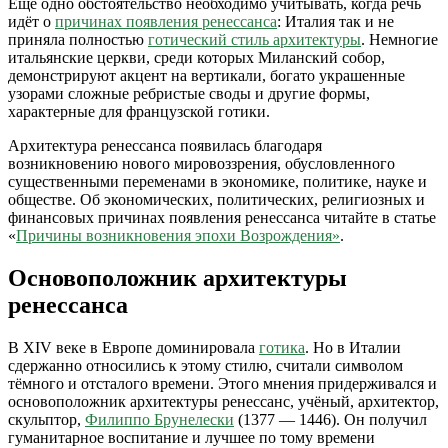
Ещё одно обстоятельство необходимо учитывать, когда речь
идёт о
причинах появления ренессанса
: Италия так и не
приняла полностью
готический стиль архитектуры
. Немногие
итальянские церкви, среди которых Миланский собор,
демонстрируют акцент на вертикали, богато украшенные
узорами сложные ребристые своды и другие формы,
характерные для французской готики.
Архитектура ренессанса появилась благодаря
возникновению нового мировоззрения, обусловленного
существенными переменами в экономике, политике, науке и
обществе. Об экономических, политических, религиозных и
финансовых причинах появления ренессанса читайте в статье
«
Причины возникновения эпохи Возрождения»
.
Основоположник архитектуры
ренессанса
В XIV веке в Европе доминировала
готика
. Но в Италии
сдержанно относились к этому стилю, считали символом
тёмного и отсталого времени. Этого мнения придерживался и
основоположник архитектуры ренессанс, учёный, архитектор,
скульптор,
Филиппо Брунелески
(1377 — 1446). Он получил
гуманитарное воспитание и лучшее по тому времени