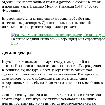
отделанные необтёсанным камнем (рустом) цокольные этажи
и подвалы, как в Палаццо Медичи Риккарди (1444-1460) во
Флоренции.
Внутренние стены гладко оштукатурены и обработаны
известковым раствором. Для официальных помещений
интерьерные поверхности украшали фресками.
Палаццо Медичи Риккарди (Флоренция) был спроектиро
Link
Детали декора
Изучение и использование архитектурных деталей из
античной классики − один из важных аспектов Возрождения.
К лепнине, скульптуре и всем декоративным элементам
художники относились с большим уважением. Как правило,
архитекторы строго соблюдали правила применения
декоративных деталей, но было много и новшеств, особенно в
углах.
Лепнина вокруг дверей и окон не утоплена, как в готической
архитектуре. Скульптурные фигуры установлены в нишах
или на постаментах, но не являются неотъемлемой частью