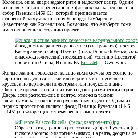
Колонны, окна, двери задают ритм и выделяют центр. Одним
из первых истинно ренессансных фасадов был кафедральный
собор Пьенцы (1459-62), который приписывается
флорентийскому архитектору Бернардо Гамбарелли
(известному как Росселлино). Возможно, что Альберти тоже
имел отношение к созданию проекта.
Фасад в стиле раннего ренессанса (кватроченто), построе
Кафедральный собор Пьенцы (итал. Duomo di Pienza; соб
римско-католический, посвященный Успению Пресвятой 
провинции Сиена, Италия.
By
Beckstet
—
Own work
Жилые здания, городские палаццо архитектуры ренессанс по
горизонтали делятся тягами или карнизами на несколько
ярусов, а по вертикали пилястрами или полуколоннами.
Оконные проемы с наличниками создают ритмический строй.
Дверь, если расположена в центре, отмечена такими
элементами, как балкон или рустованная отделка. Одним из
первых прототипов является фасад Палаццо Ручеллаи (1446
− 1451) во Флоренции с тремя регистрами пилястр.
Образец фасада раннего ренессанса. Дворец Ручеллаи (гр
Incisore anonimo. Strafforello Gustavo, La patria, geografia dell