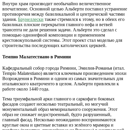
Внутри храм производит необычайно величественное
впечатление. Основной целью Альберти поставил устранение
противоречия между базиликальной и центрической частями
здания.
Брунеллески
также стремился к этому, но в обеих его
базиликах плоские перекрытия главного нефа и ветвей
трансепта не дали решения задачи. Альберти это сделал с
помощью однонефной композиции и применением
крестовокупольной системы. Этот проект стал моделью для
строительства последующих католических церквей.
Темпио Малатестиано в Римини
Кафедральный собор города Римини, Эмилия-Романья (итал.
Tempio Malatestiano) является ключевым произведением эпохи
Возрождения в Римини и одним из самых значительных для
итальянского кватроченто в целом. Альберти привлекли к
работе около 1440 года.
Тема триумфальной арки главного и саркофаги боковых
фасадов создают несколько театральный, но могучий
монументальный образ мемориального сооружения. Этот
образ не снижает недостроенный, будто разрушенный,
главный фасад. Несколько неожиданно воспринимаются
круглые окна и цветные вставки из зелёного мрамора и