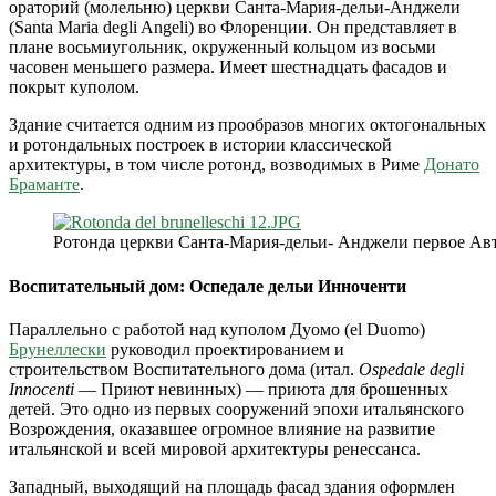
ораторий (молельню) церкви Санта-Мария-дельи-Анджели
(
Santa Maria degli Angeli)
во Флоренции. Он представляет в
плане восьмиугольник, окруженный кольцом из восьми
часовен меньшего размера. Имеет шестнадцать фасадов и
покрыт куполом.
Здание считается одним из прообразов многих октогональных
и ротондальных построек в истории классической
архитектуры, в том числе ротонд, возводимых в Риме
Донато
Браманте
.
Ротонда церкви Санта-Мария-дельи- Анджели первое
Авт
Воспитательный дом: Оспедале дельи Инноченти
Параллельно с работой над куполом Дуомо (el Duomo)
Брунеллески
руководил проектированием и
строительством Воспитательного дома (итал.
Ospedale degli
Innocenti
— Приют невинных) — приюта для брошенных
детей. Это одно из первых сооружений эпохи итальянского
Возрождения, оказавшее огромное влияние на развитие
итальянской и всей мировой архитектуры ренессанса.
Западный, выходящий на площадь фасад здания оформлен