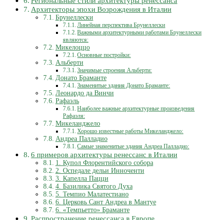
Региональные стили архитектуры ренессанса
Архитекторы эпохи Возрождения в Италии
Брунеллески
Линейная перспектива Брунеллески
Важными архитектурными работами Брунеллески
являются:
Микелоццо
Основные постройки:
Альберти
Значимые строения Альберти:
Донато Браманте
Знаменитые здания Донато Браманте:
Леонардо да Винчи
Рафаэль
Наиболее важные архитектурные произведения
Рафаэля:
Микеланджело
Хорошо известные работы Микеланджело:
Андреа Палладио
Самые знаменитые здания Андреа Палладио:
6 примеров архитектуры ренессанс в Италии
1. Купол Флорентийского собора
2. Оспедале дельи Инноченти
3. Капелла Пацци
4. Базилика Святого Духа
5. Темпио Малатестиано
6. Церковь Сант Андреа в Мантуе
6. «Темпьетто» Браманте
Распространение ренессанса в Европе