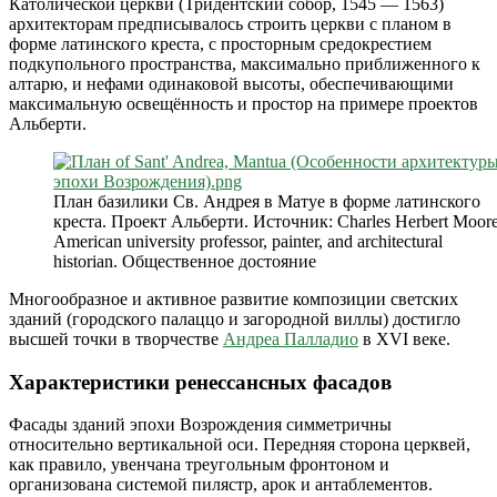
Католической церкви (Тридентский собор, 1545 — 1563)
архитекторам предписывалось строить церкви с планом в
форме латинского креста, с просторным средокрестием
подкупольного пространства, максимально приближенного к
алтарю, и нефами одинаковой высоты, обеспечивающими
максимальную освещённость и простор на примере проектов
Альберти.
План базилики Св. Андрея в Матуе в форме латинского
креста. Проект Альберти. Источник: Charles Herbert Moore
American university professor, painter, and architectural
historian. Общественное достояние
Многообразное и активное развитие композиции светских
зданий (городского палаццо и загородной виллы) достигло
высшей точки в творчестве
Андреа Палладио
в XVI веке.
Характеристики ренессансных фасадов
Фасады зданий эпохи Возрождения симметричны
относительно вертикальной оси. Передняя сторона церквей,
как правило, увенчана треугольным фронтоном и
организована системой пилястр, арок и антаблементов.