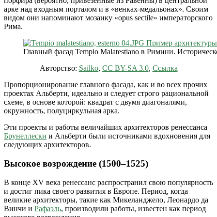
порфира (вероятно, привезённые из Равенны) в центральной
арке над входным порталом и в «венках-медальонах». Своим
видом они напоминают мозаику «opus sectile» императорского
Рима.
Главный фасад Tempio Malatestiano в Римини. Историческ
Авторство:
Sailko
,
CC BY-SA 3.0
,
Ссылка
Пропорционирование главного фасада, как и во всех прочих
проектах Альберти, идеально и следует строго рациональной
схеме, в основе которой: квадрат с двумя диагоналями,
окружность, полуциркульная арка.
Эти проекты и работы величайших архитекторов ренессанса
Брунеллески
и Альберти были источниками вдохновения для
следующих архитекторов.
Высокое возрождение (1500–1525)
В конце XV века ренессанс распространил свою популярность
и достиг пика своего развития в Европе. Период, когда
великие архитекторы, такие как Микеланджело, Леонардо да
Винчи и
Рафаэль
, производили работы, известен как период