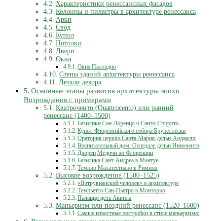
Характеристики ренессансных фасадов
Колонны и пилястры в архитектуре ренессанса
Арки
Свод
Купол
Потолки
Двери
Окна
Окна Палладио
Стены зданий архитектуры ренессанса
Детали декора
Основные этапы развития архитектуры эпохи
Возрождения с примерами
Кватроченто (Quattrocento) или ранний
ренессанс (1400–1500)
Базилики Сан-Лоренцо и Санто-Спирито
Купол Флорентийского собора Брунеллески
Оратория церкви Санта-Мария-дельи-Анджели
Воспитательный дом: Оспедале дельи Инноченти
Дворец Медичи во Флоренции
Базилика Сант-Андреа в Мантуе
Темпио Малатестиано в Римини
Высокое возрождение (1500–1525)
«Витрувианский человек» в архитектуре
Темпьетто Сан-Пьетро в Монторио
Палаццо дель Аквила
Маньеризм или поздний ренессанс (1520–1600)
Самые известные постройки в стиле маньеризма: