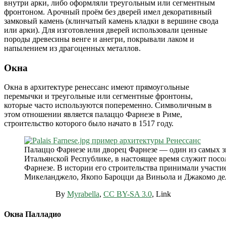
внутри арки, либо оформляли треугольным или сегментным
фронтоном. Арочный проём без дверей имел декоративный
замковый камень (клинчатый камень кладки в вершине свода
или арки). Для изготовления дверей использовали ценные
породы древесины венге и анегри, покрывали лаком и
напылением из драгоценных металлов.
Окна
Окна в архитектуре ренессанс имеют прямоугольные
перемычки и треугольные или сегментные фронтоны,
которые часто используются попеременно. Символичным в
этом отношении является палаццо Фарнезе в Риме,
строительство которого было начато в 1517 году.
Палаццо Фарнезе или дворец Фарнезе — один из самых 
Итальянской Республике, в настоящее время служит посо
Фарнезе. В истории его строительства принимали участи
Микеланджело, Якопо Бароцци да Виньола и Джакомо де
By
Myrabella
,
CC BY-SA 3.0
, Link
Окна Палладио