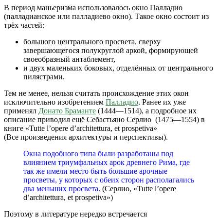
В период маньеризма использовалось окно Палладио
(палладианское или палладиево окно). Такое окно состоит из
трёх частей:
большого центрального просвета, сверху
завершающегося полукруглой аркой, формирующей
своеобразный антаблемент,
и двух маленьких боковых, отделённых от центрального
пилястрами.
Тем не менее, нельзя считать происхождение этих окон
исключительно изобретением
Палладио
. Ранее их уже
применял
Донато Браманте
(1444—1514), а подробное их
описание приводил ещё Себастьяно Серлио (1475—1554) в
книге «Tutte l’opere d’architettura, et prospetiva»
(Все произведения архитектуры и перспективы).
Окна подобного типа были разработаны под
влиянием триумфальных арок древнего Рима, где
так же имели место быть большие арочные
просветы, у которых с обеих сторон располагались
два меньших просвета
. (Серлио, «Tutte l’opere
d’architettura, et prospetiva»)
Поэтому в литературе нередко встречается