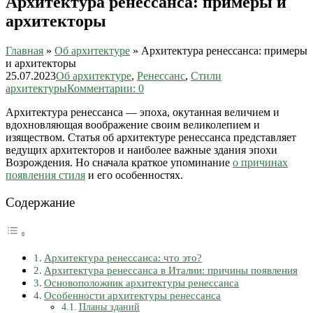
Архитектура ренессанса: примеры и
архитекторы
Главная
»
Об архитектуре
»
Архитектура ренессанса: примеры
и архитекторы
25.07.2023
Об архитектуре
,
Ренессанс
,
Стили
архитектуры
Комментарии: 0
Архитектура ренессанса — эпоха, окутанная величием и
вдохновляющая воображение своим великолепием и
изяществом. Статья об архитектуре ренессанса представляет
ведущих архитекторов и наиболее важные здания эпохи
Возрождения. Но сначала краткое упоминание
о причинах
появления стиля
и его особенностях.
Содержание
Архитектура ренессанса: что это?
Архитектура ренессанса в Италии: причины появления
Основоположник архитектуры ренессанса
Особенности архитектуры ренессанса
Планы зданий