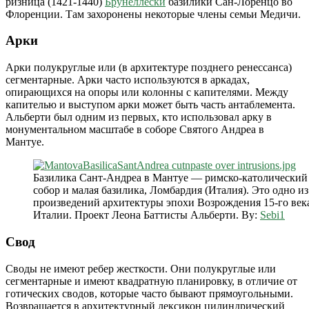
ризница (1421-1440)
Брунеллески
базилики Сан-Лоренцо во
Флоренции. Там захоронены некоторые члены семьи Медичи.
Арки
Арки полукруглые или (в архитектуре позднего ренессанса)
сегментарные. Арки часто используются в аркадах,
опирающихся на опоры или колонны с капителями. Между
капителью и выступом арки может быть часть антаблемента.
Альберти был одним из первых, кто использовал арку в
монументальном масштабе в соборе Святого Андреа в
Мантуе.
Базилика Сант-Андреа в Мантуе — римско-католический
собор и малая базилика, Ломбардия (Италия). Это одно и
произведений архитектуры эпохи Возрождения 15-го век
Италии. Проект Леона Баттисты Альберти.
By:
Sebi1
Свод
Своды не имеют ребер жесткости. Они полукруглые или
сегментарные и имеют квадратную планировку, в отличие от
готических сводов, которые часто бывают прямоугольными.
Возвращается в архитектурный лексикон цилиндрический