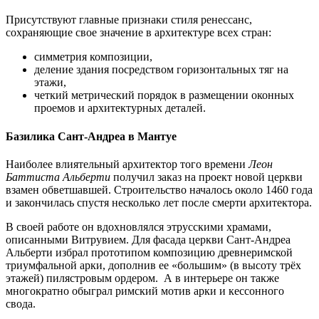
Присутствуют главные признаки стиля ренессанс,
сохраняющие свое значение в архитектуре всех стран:
симметрия композиции,
деление здания посредством горизонтальных тяг на
этажи,
четкий метрический порядок в размещении оконных
проемов и архитектурных деталей.
Базилика Сант-Андреа в Мантуе
Наиболее влиятельный архитектор того времени
Леон
Баттиста Альберти
получил заказ на проект новой церкви
взамен обветшавшей. Строительство началось около 1460 года
и закончилась спустя несколько лет после смерти архитектора.
В своей работе он вдохновлялся этрусскими храмами,
описанными Витрувием. Для фасада церкви Сант-Андреа
Альберти избрал прототипом композицию древнеримской
триумфальной арки, дополнив ее «большим» (в высоту трёх
этажей) пилястровым ордером. А в интерьере он также
многократно обыграл римский мотив арки и кессонного
свода.