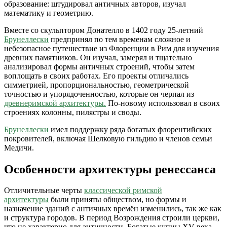
образование: штудировал античных авторов, изучал
математику и геометрию.
Вместе со скульптором Донателло в 1402 году 25-летний
Брунеллески
предпринял по тем временам сложное и
небезопасное путешествие из Флоренции в Рим для изучения
древних памятников. Он изучал, замерял и тщательно
анализировал формы античных строений, чтобы затем
воплощать в своих работах. Его проекты отличались
симметрией, пропорциональностью, геометрической
точностью и упорядоченностью, которые он черпал из
древнеримской архитектуры.
По-новому использовал в своих
строениях колонны, пилястры и своды.
Брунеллески
имел поддержку ряда богатых флорентийских
покровителей, включая Шелковую гильдию и членов семьи
Медичи.
Особенности архитектуры ренессанса
Отличительные черты
классической римской
архитектуры
были приняты обществом, но формы и
назначение зданий с античных времён изменились, так же как
и структура городов. В период Возрождения строили церкви,
что не характерно для античности. Богатые купцы XV века