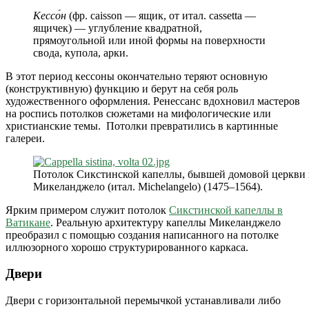
Кессо́н
(фр. caisson — ящик, от итал. cassetta —
ящичек) — углубление квадратной,
прямоугольной или иной формы на поверхности
свода, купола, арки.
В этот период кессоны окончательно теряют основную
(конструктивную) функцию и берут на себя роль
художественного оформления. Ренессанс вдохновил мастеров
на роспись потолков сюжетами на мифологические или
христианские темы. Потолки превратились в картинные
галереи.
Потолок Сикстинской капеллы, бывшей домовой церкви в
Микеланджело (итал. Michelangelo) (1475–1564).
Ярким примером служит потолок
Сикстинской капеллы в
Ватикане
. Реальную архитектуру капеллы Микеланджело
преобразил с помощью создания написанного на потолке
иллюзорного хорошо структурированного каркаса.
Двери
Двери с горизонтальной перемычкой устанавливали либо