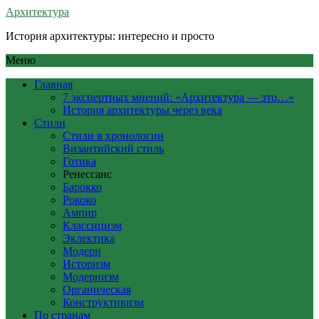
Архитектура
История архитектуры: интересно и просто
Меню
Главная
7 экспертных мнений: «Архитектура — это…»
История архитектуры через века
Стили
Стили в хронологии
Византийский стиль
Готика
Ренессанс
Барокко
Рококо
Ампир
Классицизм
Эклектика
Модерн
Историзм
Модернизм
Органическая
Конструктивизм
По странам