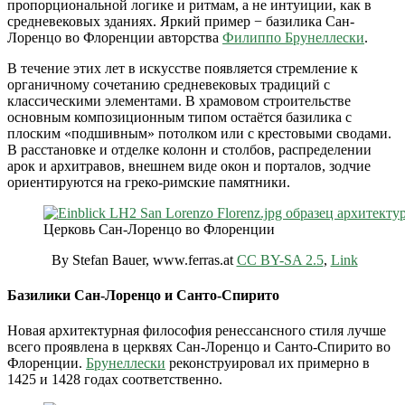
пропорциональной логике и ритмам, а не интуиции, как в
средневековых зданиях. Яркий пример − базилика Сан-
Лоренцо во Флоренции авторства
Филиппо Брунеллески
.
В течение этих лет в искусстве появляется стремление к
органичному сочетанию средневековых традиций с
классическими элементами. В храмовом строительстве
основным композиционным типом остаётся базилика с
плоским «подшивным» потолком или с крестовыми сводами.
В расстановке и отделке колонн и столбов, распределении
арок и архитравов, внешнем виде окон и порталов, зодчие
ориентируются на греко-римские памятники.
Церковь Сан-Лоренцо во Флоренции
By Stefan Bauer, www.ferras.at
CC BY-SA 2.5
,
Link
Базилики Сан-Лоренцо и Санто-Спирито
Новая архитектурная философия ренессансного стиля лучше
всего проявлена в церквях Сан-Лоренцо и Санто-Спирито во
Флоренции.
Брунеллески
реконструировал их примерно в
1425 и 1428 годах соответственно.