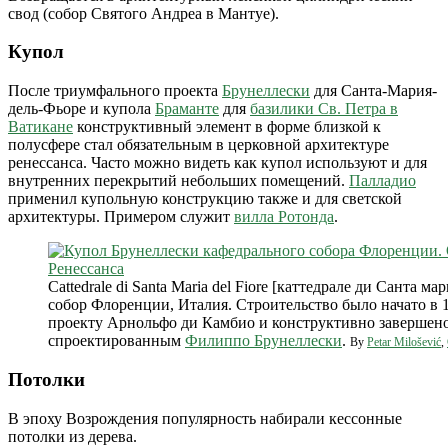
свод (собор Святого Андреа в Мантуе).
Купол
После триумфального проекта
Брунеллески
для Санта-Мария-
дель-Фьоре и купола
Браманте
для
базилики Св. Петра в
Ватикане
конструктивный элемент в форме близкой к
полусфере стал обязательным в церковной архитектуре
ренессанса. Часто можно видеть как купол используют и для
внутренних перекрытий небольших помещений.
Палладио
применил купольную конструкцию также и для светской
архитектуры. Примером служит
вилла Ротонда
.
Cattedrale di Santa Maria del Fiore [каттедрале ди Санта 
собор Флоренции, Италия. Строительство было начато в 1
проекту Арнольфо ди Камбио и конструктивно завершено 
спроектированным
Филиппо Брунеллески
.
By
Petar Milošević
,
Потолки
В эпоху Возрождения популярность набирали кессонные
потолки из дерева.