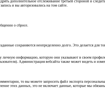
внедрять дополнительное отслеживание третьей стороной и след
запись и вы авторизовались на том сайте.
общении о сбросе.
таданные сохраняются неопределенно долго. Это делается для т
ту личную информацию, которую они указывают в своем профиле.
ьзователя). Администрация вебсайта также может видеть и изм
омментарии, то вы можете запросить файл экспорта персональны
ение этих данных, это не включает данные, которые мы обязаны