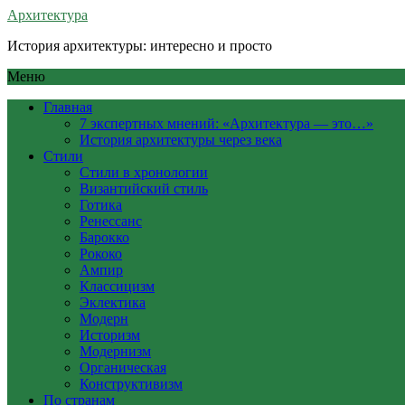
Архитектура
История архитектуры: интересно и просто
Меню
Главная
7 экспертных мнений: «Архитектура — это…»
История архитектуры через века
Стили
Стили в хронологии
Византийский стиль
Готика
Ренессанс
Барокко
Рококо
Ампир
Классицизм
Эклектика
Модерн
Историзм
Модернизм
Органическая
Конструктивизм
По странам