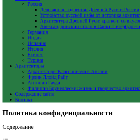
Россия
Деревянное зодчество Древней Руси и России
Устройство русской избы от историка архите
Архитектура Древней Руси: кратко и со вкусо
Александрийский столп в Санкт-Петербурге: 
Германия
Индия
Испания
Италия
Египет
Турция
Архитекторы
Архитекторы Классицизма в Англии
Фрэнк Ллойд Райт
Антонио Гауди
Филиппо Брунеллески: жизнь и творчество архитек
Содержание сайта
Контакт
Политика конфиденциальности
Содержание