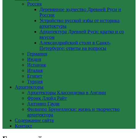
Россия
Деревянное зодчество Древней Руси и
России
Устройство русской избы от историка
архитектуры
Архитектура Древней Руси: кратко и со
вкусом
Александрийский столп в Санкт-
Петербурге: ответы на вопросы
Германия
Индия
Испания
Италия
Египет
Турция
Архитекторы
Архитекторы Классицизма в Англии
Фрэнк Ллойд Райт
Антонио Гауди
Филиппо Брунеллески: жизнь и творчество
архитектора
Содержание сайта
Контакт