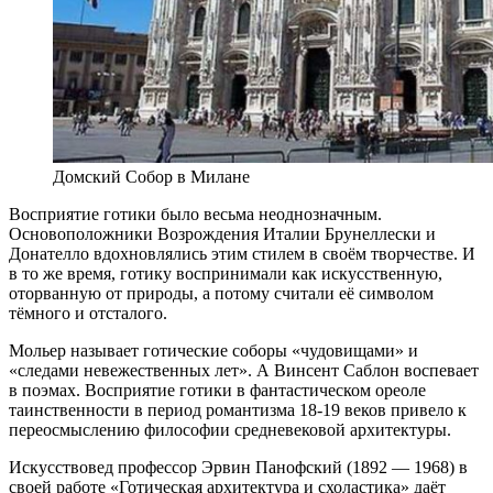
Домский Собор в Милане
Восприятие готики было весьма неоднозначным.
Основоположники Возрождения Италии Брунеллески и
Донателло вдохновлялись этим стилем в своём творчестве. И
в то же время, готику воспринимали как искусственную,
оторванную от природы, а потому считали её символом
тёмного и отсталого.
Мольер называет готические соборы «чудовищами» и
«следами невежественных лет». А Винсент Саблон воспевает
в поэмах. Восприятие готики в фантастическом ореоле
таинственности в период романтизма 18-19 веков привело к
переосмыслению философии средневековой архитектуры.
Искусствовед профессор Эрвин Панофский (1892 — 1968) в
своей работе «Готическая архитектура и схоластика» даёт