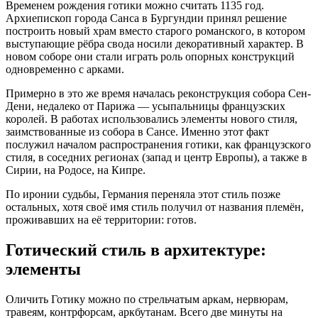
Временем рождения готики можно считать 1135 год.
Архиепископ города Санса в Бургундии принял решение
построить новый храм вместо старого романского, в котором
выступающие рёбра свода носили декоративный характер. В
новом соборе они стали играть роль опорных конструкций
одновременно с арками.
Примерно в это же время началась реконструкция собора Сен-
Дени, недалеко от Парижа — усыпальницы французских
королей. В работах использовались элементы нового стиля,
заимствованные из собора в Сансе. Именно этот факт
послужил началом распространения готики, как французского
стиля, в соседних регионах (запад и центр Европы), а также в
Сирии, на Родосе, на Кипре.
По иронии судьбы, Германия переняла этот стиль позже
остальных, хотя своё имя стиль получил от названия племён,
проживавших на её территории: готов.
Готический стиль в архитектуре:
элементы
Оличить Готику можно по стрельчатым аркам, нервюрам,
травеям, контрфорсам, аркбутанам. Всего две минуты на