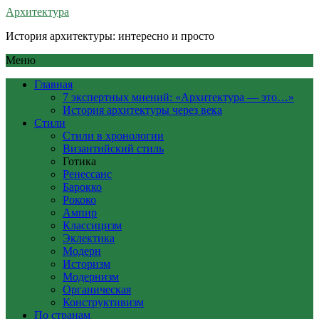
Архитектура
История архитектуры: интересно и просто
Меню
Главная
7 экспертных мнений: «Архитектура — это…»
История архитектуры через века
Стили
Стили в хронологии
Византийский стиль
Готика
Ренессанс
Барокко
Рококо
Ампир
Классицизм
Эклектика
Модерн
Историзм
Модернизм
Органическая
Конструктивизм
По странам