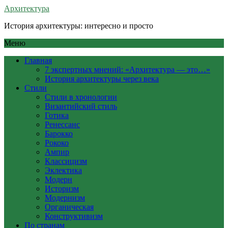
Архитектура
История архитектуры: интересно и просто
Меню
Главная
7 экспертных мнений: «Архитектура — это…»
История архитектуры через века
Стили
Стили в хронологии
Византийский стиль
Готика
Ренессанс
Барокко
Рококо
Ампир
Классицизм
Эклектика
Модерн
Историзм
Модернизм
Органическая
Конструктивизм
По странам