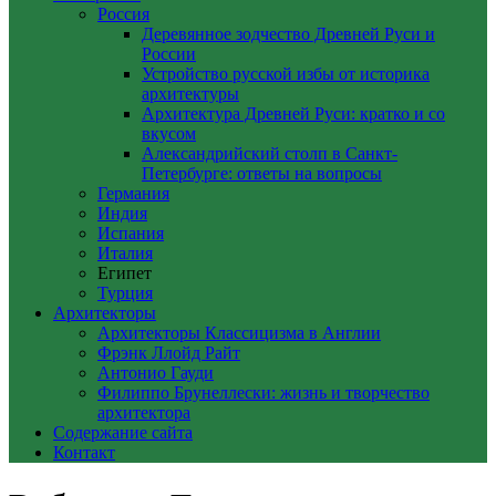
Россия
Деревянное зодчество Древней Руси и
России
Устройство русской избы от историка
архитектуры
Архитектура Древней Руси: кратко и со
вкусом
Александрийский столп в Санкт-
Петербурге: ответы на вопросы
Германия
Индия
Испания
Италия
Египет
Турция
Архитекторы
Архитекторы Классицизма в Англии
Фрэнк Ллойд Райт
Антонио Гауди
Филиппо Брунеллески: жизнь и творчество
архитектора
Содержание сайта
Контакт