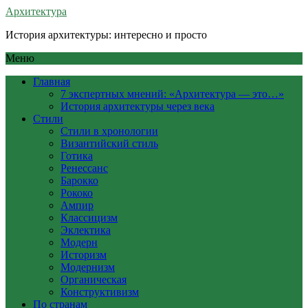
Архитектура
История архитектуры: интересно и просто
Меню
Главная
7 экспертных мнений: «Архитектура — это…»
История архитектуры через века
Стили
Стили в хронологии
Византийский стиль
Готика
Ренессанс
Барокко
Рококо
Ампир
Классицизм
Эклектика
Модерн
Историзм
Модернизм
Органическая
Конструктивизм
По странам