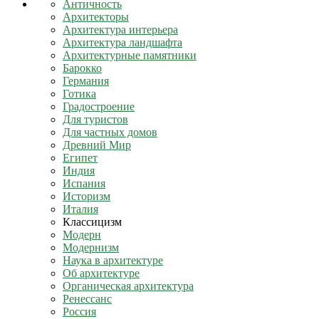
Античность
Архитекторы
Архитектура интерьера
Архитектура ландшафта
Архитектурные памятники
Барокко
Германия
Готика
Градостроение
Для туристов
Для частных домов
Древний Мир
Египет
Индия
Испания
Историзм
Италия
Классицизм
Модерн
Модернизм
Наука в архитектуре
Об архитектуре
Органическая архитектура
Ренессанс
Россия