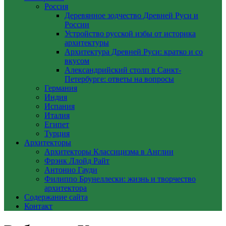
Россия
Деревянное зодчество Древней Руси и
России
Устройство русской избы от историка
архитектуры
Архитектура Древней Руси: кратко и со
вкусом
Александрийский столп в Санкт-
Петербурге: ответы на вопросы
Германия
Индия
Испания
Италия
Египет
Турция
Архитекторы
Архитекторы Классицизма в Англии
Фрэнк Ллойд Райт
Антонио Гауди
Филиппо Брунеллески: жизнь и творчество
архитектора
Содержание сайта
Контакт