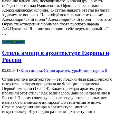
название памятника, посвящённого Александру I в честь
победы России над Наполеоном. Официальное название —
Александровская колонна. В статье найдёте ответы на часто
задаваемые вопросы. Но разберёмся с названием: почему
Александрийский столп? Александрийский столп — что это?
Образ стихотворения любимого поэта русского народа
А.С.Пушкина “Я памятник воздвиг себе нерукотворный…”
…
Читать далее
Стиль ампир в архитектуре Европы и
России
05.09.2018
Классицизм
,
Стили архитектуры
Комментарии: 0
Стиль ампир в архитектуре — это поздняя фаза классического
искусства, которая процветала во Франции во времена
Первой империи (1804-14). Какие примеры архитектуры
проявили этот стиль? Как развивалось данное направление в
России? Почему советскую архитектуру послевоенных лет
называют сталинским ампиром? Об этом читайте ниже.
Страна рождения ампира в архитектуре: мнение
искусствоведа Эту стадию развития архитектурного