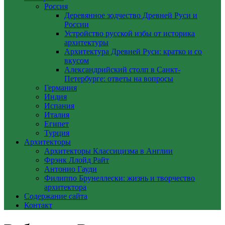
Россия
Деревянное зодчество Древней Руси и
России
Устройство русской избы от историка
архитектуры
Архитектура Древней Руси: кратко и со
вкусом
Александрийский столп в Санкт-
Петербурге: ответы на вопросы
Германия
Индия
Испания
Италия
Египет
Турция
Архитекторы
Архитекторы Классицизма в Англии
Фрэнк Ллойд Райт
Антонио Гауди
Филиппо Брунеллески: жизнь и творчество
архитектора
Содержание сайта
Контакт