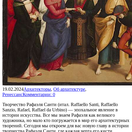
19.02.2024
Архитекторы
,
Об архитектуре
,
Ренессанс
Комментарии: 0
Творчество Рафаэля Санти (итал. Raffaello Santi, Raffaello
Sanzio, Rafael, Raffael da Urbino) — эпохальное явление в
истории искусства. Все мы знаем Рафаэля как великого
художника, но мало кто погружается в мир его архитектурных
творений. Сегодня мы откроем для вас новую главу в истории
творчества Рафаэля Санти, где каждая черта его кисти