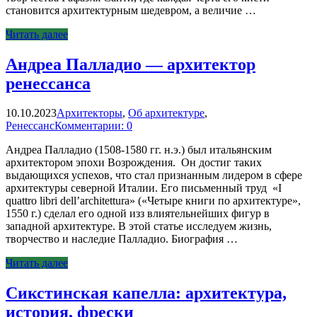
становится архитектурным шедевром, а величие …
Читать далее
Андреа Палладио — архитектор
ренессанса
10.10.2023
Архитекторы
,
Об архитектуре
,
Ренессанс
Комментарии: 0
Андреа Палладио (1508-1580 гг. н.э.) был итальянским
архитектором эпохи Возрождения. Он достиг таких
выдающихся успехов, что стал признанным лидером в сфере
архитектуры северной Италии. Его письменный труд «I
quattro libri dell’architettura» («Четыре книги по архитектуре»,
1550 г.) сделал его одной изз влиятельнейших фигур в
западной архитектуре. В этой статье исследуем жизнь,
творчество и наследие Палладио. Биография …
Читать далее
Сикстинская капелла: архитектура,
история, фрески