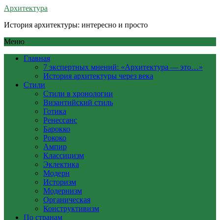
Архитектура
История архитектуры: интересно и просто
Меню
Главная
7 экспертных мнений: «Архитектура — это…»
История архитектуры через века
Стили
Стили в хронологии
Византийский стиль
Готика
Ренессанс
Барокко
Рококо
Ампир
Классицизм
Эклектика
Модерн
Историзм
Модернизм
Органическая
Конструктивизм
По странам