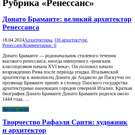
Рубрика «Ренессанс»
Донато Браманте: великий архитектор
Ренессанса
18.04.2024
Архитекторы
,
Об архитектуре
,
Ренессанс
Комментарии: 0
Донато Браманте — родоначальник стилевого течения
высокого ренессанса, иногда именуемого «римским
классицизмом начала XVI века». Он положил начало
возрождению Рима после периода упадка. Итальянский
архитектор и живописец Донато ди Анджело ди Паскуччо по
прозвищу Браманте принёс в столицу Папского государства
архитектурные инновации городов северной Италии. Краткая
биография Донато Браманте Донато Браманте родился около
1444 года, …
Читать далее
Творчество Рафаэля Санти: художник
и архитектор