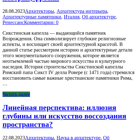
28.08.2023
Архитекторы
,
Архитектура интерьера
,
Архитектурные памятники
,
Италия
,
Об архитектуре
,
Ренессанс
Комментарии: 0
Сикстинская капелла — выдающийся памятник
Возрождения. Она символизирует глубокие религиозные
аспекты, и восхищает своей архитектурной красотой. В
данной статье рассмотрим историю и архитектурные детали
этого монументального сооружения, которое является
неотъемлемой частью мирового искусства и культурного
наследия. История строительства Сикстинской капеллы
Римский папа Сикст IV делла Ровере (с 1471 года) стремился
восстановить самые важные христианские памятники Рима,
…
Читать далее
Линейная перспектива: иллюзия
глубины или искусство воссоздания
пространства?
22.08.2023
Архитекторы
,
Наука в архитектуре
,
Об