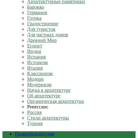
Архитектурные памятники
Барокко
Германия
Готика
Градостроение
Для туристов
Для частных домов
Древний Мир
Египет
Индия
Испания
Историзм
Италия
Классицизм
Модерн
Модернизм
Наука в архитектуре
Об архитектуре
Органическая архитектура
Ренессанс
Россия
Стили архитектуры
Турция
Правообладателям