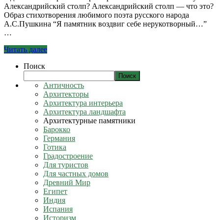
Александрийский столп? Александрийский столп — что это?
Образ стихотворения любимого поэта русского народа
А.С.Пушкина “Я памятник воздвиг себе нерукотворный…”
…
Читать далее
Поиск
Поиск
Античность
Архитекторы
Архитектура интерьера
Архитектура ландшафта
Архитектурные памятники
Барокко
Германия
Готика
Градостроение
Для туристов
Для частных домов
Древний Мир
Египет
Индия
Испания
Историзм