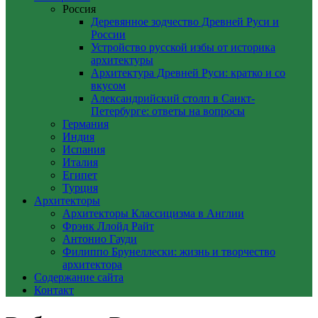
Россия
Деревянное зодчество Древней Руси и
России
Устройство русской избы от историка
архитектуры
Архитектура Древней Руси: кратко и со
вкусом
Александрийский столп в Санкт-
Петербурге: ответы на вопросы
Германия
Индия
Испания
Италия
Египет
Турция
Архитекторы
Архитекторы Классицизма в Англии
Фрэнк Ллойд Райт
Антонио Гауди
Филиппо Брунеллески: жизнь и творчество
архитектора
Содержание сайта
Контакт