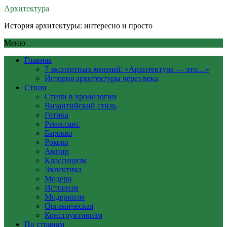
Архитектура
История архитектуры: интересно и просто
Меню
Главная
7 экспертных мнений: «Архитектура — это…»
История архитектуры через века
Стили
Стили в хронологии
Византийский стиль
Готика
Ренессанс
Барокко
Рококо
Ампир
Классицизм
Эклектика
Модерн
Историзм
Модернизм
Органическая
Конструктивизм
По странам