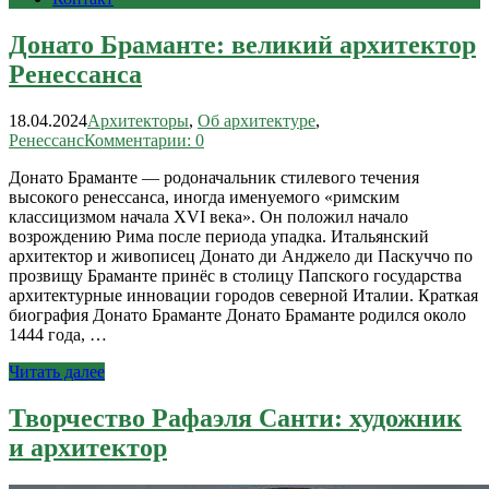
Донато Браманте: великий архитектор
Ренессанса
18.04.2024
Архитекторы
,
Об архитектуре
,
Ренессанс
Комментарии: 0
Донато Браманте — родоначальник стилевого течения
высокого ренессанса, иногда именуемого «римским
классицизмом начала XVI века». Он положил начало
возрождению Рима после периода упадка. Итальянский
архитектор и живописец Донато ди Анджело ди Паскуччо по
прозвищу Браманте принёс в столицу Папского государства
архитектурные инновации городов северной Италии. Краткая
биография Донато Браманте Донато Браманте родился около
1444 года, …
Читать далее
Творчество Рафаэля Санти: художник
и архитектор