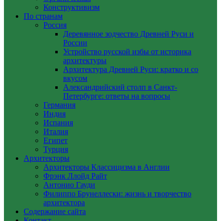
Конструктивизм
По странам
Россия
Деревянное зодчество Древней Руси и
России
Устройство русской избы от историка
архитектуры
Архитектура Древней Руси: кратко и со
вкусом
Александрийский столп в Санкт-
Петербурге: ответы на вопросы
Германия
Индия
Испания
Италия
Египет
Турция
Архитекторы
Архитекторы Классицизма в Англии
Фрэнк Ллойд Райт
Антонио Гауди
Филиппо Брунеллески: жизнь и творчество
архитектора
Содержание сайта
Контакт