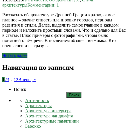
архитектуры
Комментарии: 1
Рассказать об архитектуре Древней Греции кратко, самое
главное – значит описать планировку городов, периоды
развития и стили. Далее, выделить самое главное в каждом
периоде и изложить простыми словами. Что и сделано для Вас
в статье. Плюс примеры с фотографиями, чтобы было
понятней о чём речь. В последнем абзаце – выжимка. Кто
очень спешит – сразу …
Читать далее
Навигация по записям
1
2
3
…
12
Вперед »
Поиск
Поиск
Античность
Архитекторы
Архитектура интерьера
Архитектура ландшафта
Архитектурные памятники
Барокко