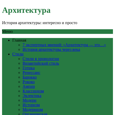
Архитектура
История архитектуры: интересно и просто
Меню
Главная
7 экспертных мнений: «Архитектура — это…»
История архитектуры через века
Стили
Стили в хронологии
Византийский стиль
Готика
Ренессанс
Барокко
Рококо
Ампир
Классицизм
Эклектика
Модерн
Историзм
Модернизм
Органическая