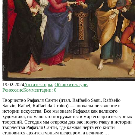
19.02.2024
Архитекторы
,
Об архитектуре
,
Ренессанс
Комментарии: 0
Творчество Рафаэля Санти (итал. Raffaello Santi, Raffaello
Sanzio, Rafael, Raffael da Urbino) — эпохальное явление в
истории искусства. Все мы знаем Рафаэля как великого
художника, но мало кто погружается в мир его архитектурных
творений. Сегодня мы откроем для вас новую главу в истории
творчества Рафаэля Санти, где каждая черта его кисти
становится архитектурным шедевром, а величие …