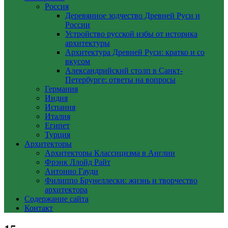
Россия
Деревянное зодчество Древней Руси и
России
Устройство русской избы от историка
архитектуры
Архитектура Древней Руси: кратко и со
вкусом
Александрийский столп в Санкт-
Петербурге: ответы на вопросы
Германия
Индия
Испания
Италия
Египет
Турция
Архитекторы
Архитекторы Классицизма в Англии
Фрэнк Ллойд Райт
Антонио Гауди
Филиппо Брунеллески: жизнь и творчество
архитектора
Содержание сайта
Контакт