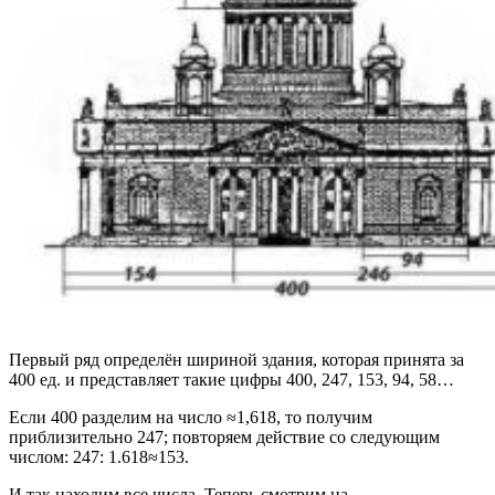
Первый ряд определён шириной здания, которая принята за
400 ед. и представляет такие цифры 400, 247, 153, 94, 58…
Если 400 разделим на число ≈1,618, то получим
приблизительно 247; повторяем действие со следующим
числом: 247: 1.618≈153.
И так находим все числа. Теперь смотрим на