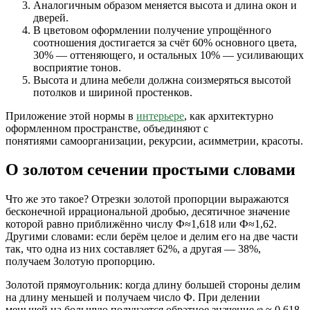
Аналогичным образом меняется высота и длина окон и
дверей.
В цветовом оформлении получение упрощённого
соотношения достигается за счёт 60% основного цвета,
30% — оттеняющего, и остальных 10% — усиливающих
восприятие тонов.
Высота и длина мебели должна соизмеряться высотой
потолков и шириной простенков.
Приложение этой нормы в
интерьере
, как архитектурно
оформленном пространстве, объединяют с
понятиями самоорганизации, рекурсии, асимметрии, красоты.
О золотом сечении простыми словами
Что же это такое? Отрезки золотой пропорции выражаются
бесконечной иррациональной дробью, десятичное значение
которой равно приближённо числу Ф≈1,618 или Ф≈1,62.
Другими словами: если берём целое и делим его на две части
так, что одна из них составляет 62%, а другая — 38%,
получаем Золотую пропорцию.
Золотой прямоугольник: когда длину большей стороны делим
на длину меньшей и получаем число Ф. При делении
меньшей на большую получается обратное значение
φ ≈
0,618.