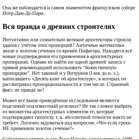
Она же наблюдается и самом знаменитом французском соборе
Нотр-Дам-Де-Пари.
Вся правда о древних строителях
Интуитивно или сознательно великие архитекторы строили
здания с учётом этих пропорций? Античные математики
знали о золотом сечении со времён Пифагора. Находятся всё
новые подтверждения его применения в архитектурных
пропорциях. Однако не найти ни одной древней записи с
прямой рекомендацией использовать “божественную
пропорцию”. Нет таковой и у Витрувия (I век до н. э.),
написавшего «Десять книг об архитектуре», в которых он
рассматривал пропорциональности в том числе. Странный
факт, не правда ли?
Может все выше приведённые исследования являются
подгонкой под известный результат? Не так сложно выбрать
из множества архитектурных элементов те, которые
подтверждают гипотезу, т. к. абсолютной точности никто не
требует. Логично задуматься над вопросом: «Что если греки
НЕ применяли золотое сечение?»
Собственно говоря, и для Луки Пачоли, написавшего в 1509