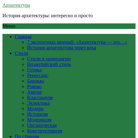
Архитектура
История архитектуры: интересно и просто
Меню
Главная
7 экспертных мнений: «Архитектура — это…»
История архитектуры через века
Стили
Стили в хронологии
Византийский стиль
Готика
Ренессанс
Барокко
Рококо
Ампир
Классицизм
Эклектика
Модерн
Историзм
Модернизм
Органическая
Конструктивизм
По странам