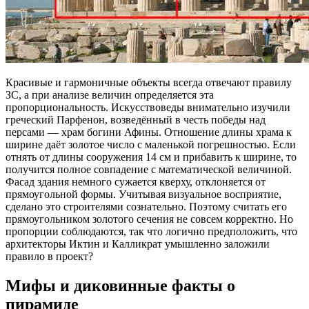
Красивые и гармоничные объекты всегда отвечают правилу
ЗС, а при анализе величин определяется эта
пропорциональность. Искусствоведы внимательно изучили
греческий Парфенон, возведённый в честь победы над
персами — храм богини Афины. Отношение длины храма к
ширине даёт золотое число с маленькой погрешностью. Если
отнять от длины сооружения 14 см и прибавить к ширине, то
получится полное совпадение с математической величиной.
Фасад здания немного сужается кверху, отклоняется от
прямоугольной формы. Учитывая визуальное восприятие,
сделано это строителями сознательно. Поэтому считать его
прямоугольником золотого сечения не совсем корректно. Но
пропорции соблюдаются, так что логично предположить, что
архитекторы Иктин и Калликрат умышленно заложили
правило в проект?
Мифы и диковинные факты о
пирамиде