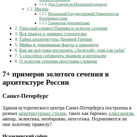
Дом Советов на Московской площади
Москва
Московский Государственный Университет на
Воробьёвых горах
5 примеров дополнительно
Ужасный символ Парижа и золотое сечение
Вся правда о древних строителях
Тайна архитектуры Древней Греции
Мифы и диковинные факты о пирамиде
Как же всё-таки построить «Золотой» дом для себя?
5 способов соблюдать правило в интерьере
О золотом сечении простыми словами
7+ примеров золотого сечения в
архитектуре России
Санкт-Петербург
Здания исторического центра Санкт-Петербурга построены в
разных
архитектурных стилях
, таких как барокко,
классицизм
,
ампир, эклектика, необарокко, неоготика. Подчиняются ли
они золотому правилу?
Исаакиевский собор