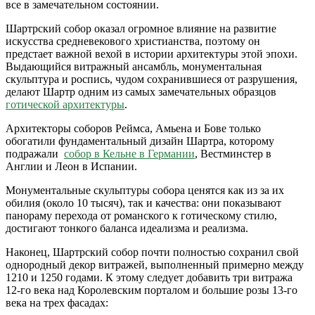
все в замечательном состоянии.
Шартрский собор оказал огромное влияние на развитие
искусства средневекового христианства, поэтому он
предстает важной вехой в истории архитектуры этой эпохи.
Выдающийся витражный ансамбль, монументальная
скульптура и роспись, чудом сохранившиеся от разрушения,
делают Шартр одним из самых замечательных образцов
готической архитектуры
.
Архитекторы соборов Реймса, Амьена и Бове только
обогатили фундаментальный дизайн Шартра, которому
подражали
собор в Кельне в Германии
, Вестминстер в
Англии и Леон в Испании.
Монументальные скульптуры собора ценятся как из за их
обилия (около 10 тысяч), так и качества: они показывают
панораму перехода от романского к готическому стилю,
достигают тонкого баланса идеализма и реализма.
Наконец, Шартрский собор почти полностью сохранил свой
однородный декор витражей, выполненный примерно между
1210 и 1250 годами. К этому следует добавить три витража
12-го века над Королевским порталом и большие розы 13-го
века на трех фасадах: