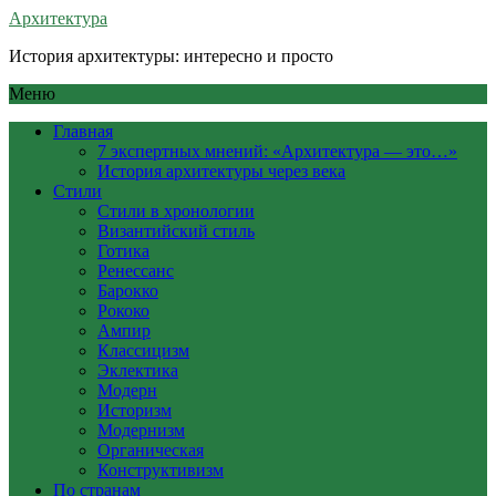
Архитектура
История архитектуры: интересно и просто
Меню
Главная
7 экспертных мнений: «Архитектура — это…»
История архитектуры через века
Стили
Стили в хронологии
Византийский стиль
Готика
Ренессанс
Барокко
Рококо
Ампир
Классицизм
Эклектика
Модерн
Историзм
Модернизм
Органическая
Конструктивизм
По странам