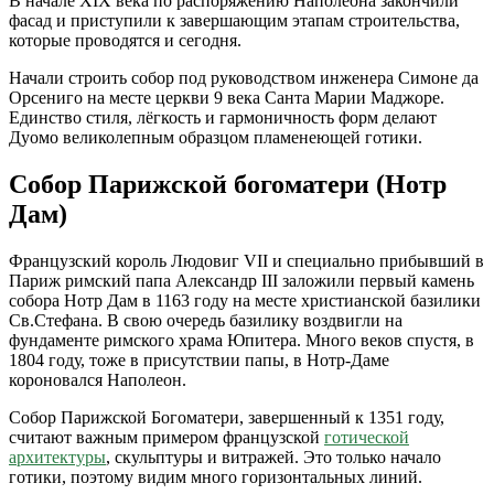
В начале XIX века по распоряжению Наполеона закончили
фасад и приступили к завершающим этапам строительства,
которые проводятся и сегодня.
Начали строить собор под руководством инженера Симоне да
Орсениго на месте церкви 9 века Санта Марии Маджоре.
Единство стиля, лёгкость и гармоничность форм делают
Дуомо великолепным образцом пламенеющей готики.
Собор Парижской богоматери (Нотр
Дам)
Французский король Людовиг VII и специально прибывший в
Париж римский папа Александр III заложили первый камень
собора Нотр Дам в 1163 году на месте христианской базилики
Св.Стефана. В свою очередь базилику воздвигли на
фундаменте римского храма Юпитера. Много веков спустя, в
1804 году, тоже в присутствии папы, в Нотр-Даме
короновался Наполеон.
Собор Парижской Богоматери, завершенный к 1351 году,
считают важным примером французской
готической
архитектуры
, скульптуры и витражей. Это только начало
готики, поэтому видим много горизонтальных линий.