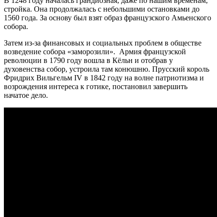
В 1248 году началась грандиозная, даже по нашим временам,
стройка. Она продолжалась с небольшими остановками до
1560 года. За основу был взят образ французского Амьенского
собора.
Затем из-за финансовых и социальных проблем в обществе
возведение собора «заморозили». Армия французской
революции в 1790 году вошла в Кёльн и отобрав у
духовенства собор, устроила там конюшню. Прусский король
Фридрих Вильгельм IV в 1842 году на волне патриотизма и
возрождения интереса к готике, постановил завершить
начатое дело.