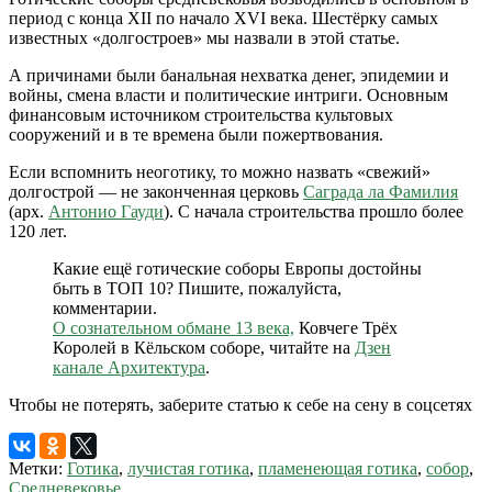
период с конца XII по начало XVI века. Шестёрку самых
известных «долгостроев» мы назвали в этой статье.
А причинами были банальная нехватка денег, эпидемии и
войны, смена власти и политические интриги. Основным
финансовым источником строительства культовых
сооружений и в те времена были пожертвования.
Если вспомнить неоготику, то можно назвать «свежий»
долгострой — не законченная церковь
Саграда ла Фамилия
(арх.
Антонио Гауди
). С начала строительства прошло более
120 лет.
Какие ещё готические соборы Европы достойны
быть в ТОП 10? Пишите, пожалуйста,
комментарии.
О сознательном обмане 13 века,
Ковчеге Трёх
Королей в Кёльском соборе, читайте на
Дзен
канале Архитектура
.
Чтобы не потерять, заберите статью к себе на сену в соцсетях
Метки:
Готика
,
лучистая готика
,
пламенеющая готика
,
собор
,
Средневековье