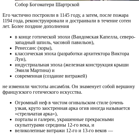
Собор Богоматери Шартрской
Его частично построили в 1145 году, а затем, после пожара
1194 года, реконструировали и достраивали в течение сотен
лет. Более поздние дополнения
в конце готической эпохи (Вандомская Капелла, северо-
западный шпиль, часовой павильон),
Ренессанс (хоры),
классическая эпоха (разработки архитектора Виктора
Луи),
индустриальная эпоха (железная конструкция крыши
Эмиля Мартина) и
современная (создание витражей)
не изменили чистоты ансамбля. Он знаменует собой вершину
французского готического искусства.
Огромный неф в чистом огивальском стиле (очень
узкая, круто заостренная арка огив иногда называется
«стрельчатая арка»),
порталы и галереи, украшенные прекрасными
скульптурами середины 12-го века, и
великолепные витражи 12-го и 13-го веков —