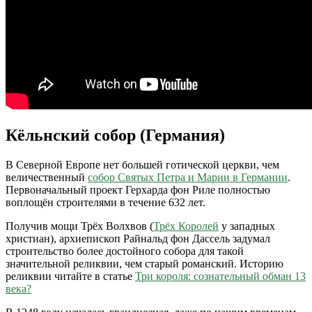
Кёльнский собор (Германия)
В Северной Европе нет большей готической церкви, чем
величественный
собор Святых Петра и Марии в Германии
.
Первоначальный проект Герхарда фон Риле полностью
воплощён строителями в течение 632 лет.
Получив мощи Трёх Волхвов (
Трёх Королей
у западных
христиан), архиепископ Райнальд фон Дассель задумал
строительство более достойного собора для такой
значительной реликвии, чем старый романский. Историю
реликвии читайте в статье
Три короля: сознательный обман 13
века?