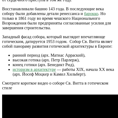
Восстанавливали башню 143 года. В последующие века
собору были добавлены детали ренессанса и
барокко
. Но
только в 1861 году во время чешского Национального
Возрождения были предприняты согласованные усилия для
завершения строительства.
Западный фасад собора, который выглядит впечатляюще
готическим, датируется 1953 годом. Собор Св. Витта являет
собой панораму развития готической архитектуры в Европе:
ранний период (арх. Матиас Арраский),
высокая готика (арх. Петр Парлерж),
конец готики (арх. Бенедикт Рид),
историзм в архитектуре
— работы XIX, начала XX века
(арх. Йосеф Моцкер и Камил Хильберт).
Смотрите короткое видео о соборе Св. Витта в готическом
стиле