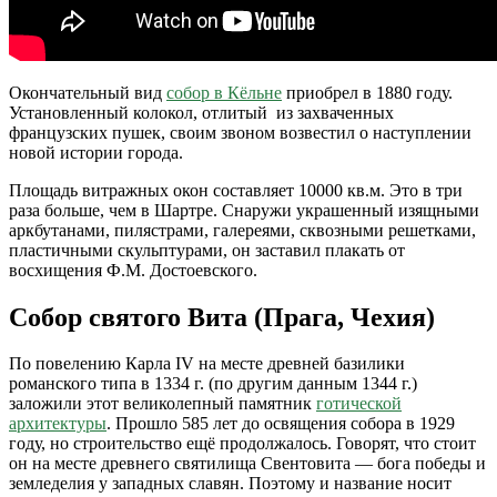
Окончательный вид
собор в Кёльне
приобрел в 1880 году.
Установленный колокол, отлитый из захваченных
французских пушек, своим звоном возвестил о наступлении
новой истории города.
Площадь витражных окон составляет 10000 кв.м. Это в три
раза больше, чем в Шартре. Снаружи украшенный изящными
аркбутанами, пилястрами, галереями, сквозными решетками,
пластичными скульптурами, он заставил плакать от
восхищения Ф.М. Достоевского.
Собор святого Вита (Прага, Чехия)
По повелению Карла IV на месте древней базилики
романского типа в 1334 г. (по другим данным 1344 г.)
заложили этот великолепный памятник
готической
архитектуры
. Прошло 585 лет до освящения собора в 1929
году, но строительство ещё продолжалось. Говорят, что стоит
он на месте древнего святилища Свентовита — бога победы и
земледелия у западных славян. Поэтому и название носит