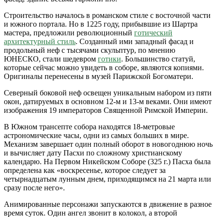
Строительство началось в романском стиле с восточной части
и южного портала. Но в 1225 году, прибывшие из Шартра
мастера, предложили революционный
готический
архитектурный стиль
. Созданный ими западный фасад и
продольный неф с тысячами скульптур, по мнению
ЮНЕСКО, стали шедевром
готики
. Большинство статуй,
которые сейчас можно увидеть в соборе, являются копиями.
Оригиналы перенесены в музей Парижской Богоматери.
Северный боковой неф освещен уникальным набором из пяти
окон, датируемых в основном 12-м и 13-м веками. Они имеют
изображения 19 императоров Священной Римской Империи.
В Южном трансепте собора находятся 18-метровые
астрономические часы, одни из самых больших в мире.
Механизм завершает один полный оборот в новогоднюю ночь
и вычисляет дату Пасхи по сложному христианскому
календарю. На Первом Никейском Соборе (325 г.) Пасха была
определена как «воскресенье, которое следует за
четырнадцатым лунным днем, приходящимся на 21 марта или
сразу после него».
Анимированные персонажи запускаются в движение в разное
время суток. Один ангел звонит в колокол, а второй