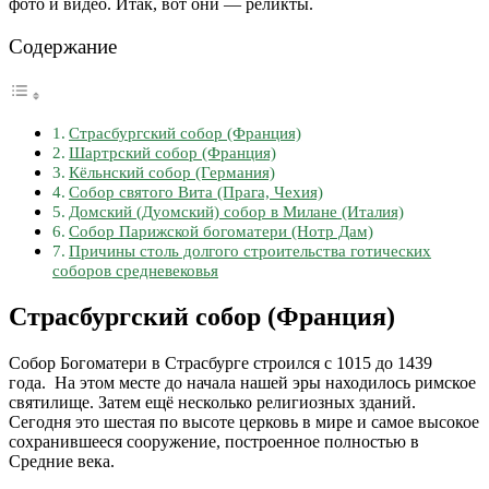
фото и видео. Итак, вот они — реликты.
Содержание
Страсбургский собор (Франция)
Шартрский собор (Франция)
Кёльнский собор (Германия)
Собор святого Вита (Прага, Чехия)
Домский (Дуомский) собор в Милане (Италия)
Собор Парижской богоматери (Нотр Дам)
Причины столь долгого строительства готических
соборов средневековья
Страсбургский собор (Франция)
Собор Богоматери в Страсбурге строился с 1015 до 1439
года. На этом месте до начала нашей эры находилось римское
святилище. Затем ещё несколько религиозных зданий.
Сегодня это шестая по высоте церковь в мире и самое высокое
сохранившееся сооружение, построенное полностью в
Средние века.