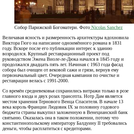
Собор Парижской Богоматери. Фото
Nicolas Sanchez
Величавая ясность и размеренность архитектуры вдохновила
Виктора Гюго на написание одноимённого романа в 1831
году. Вскоре после его публикации интерес к зданию
возродился. Крупный реставрационный проект под
руководством Эжена Виоле-ле-Дюка начался в 1845 году и
продолжался двадцать пять лет. Начиная с 1963 года фасад
собора был очищен от вековой сажи и грязи, вернув ему
первоначальный цвет. Очередная кампания по очистке и
реставрации велась с 1991-2000.
Со времён средневековья сохранились витражи только в розе
главного входа и двух розах трансепта. Нотр Дам является
местом хранения Тернового Венца Спасителя. В начале 13
века король Франции Людовик IX за половину годового
бюджета страны выкупил заложенную в Венецианский банк
святыню. Оказалась она в таком положении, потому что
константинопольскому императору Балдуину II требовались
деньги, чтобы расплатиться с кредиторами.