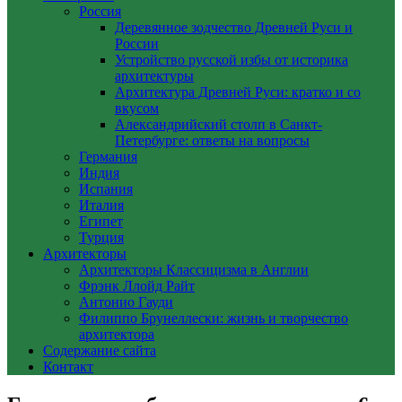
Россия
Деревянное зодчество Древней Руси и
России
Устройство русской избы от историка
архитектуры
Архитектура Древней Руси: кратко и со
вкусом
Александрийский столп в Санкт-
Петербурге: ответы на вопросы
Германия
Индия
Испания
Италия
Египет
Турция
Архитекторы
Архитекторы Классицизма в Англии
Фрэнк Ллойд Райт
Антонио Гауди
Филиппо Брунеллески: жизнь и творчество
архитектора
Содержание сайта
Контакт