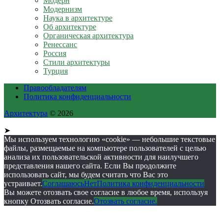
Модерн
Модернизм
Наука в архитектуре
Об архитектуре
Органическая архитектура
Ренессанс
Россия
Стили архитектуры
Турция
Правообладателям
Политика конфиденциальности
Архитектура
© 2026
➤
Мы используем технологию «cookie» — небольшие текстовые
файлы, размещаемые на компьютере пользователей с целью
анализа их пользовательской активности для наилучшего
представления нашего сайта. Если Вы продолжите
использовать сайт, мы будем считать что Вас это
устраивает.
Соглашаюсь
Нет
Политика конфиденциальности
Вы можете отозвать свое согласие в любое время, используя
кнопку Отозвать согласие.
Отозвать согласие.