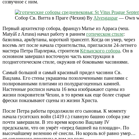
созвучное с ним.
Собор Св. Витта в Праге (Чехия) By
Alvesgaspar
—
Own w
Первый архитектор собора, француз Матье из Арраса (чеш.
Matyáš z Arrasu) начал работу в раннем
готическом стиле
:
базилика, аркбутаны, короткий трансепт. Когда он умер, через
восемь лет после начала строительства, пригласили 24-летнего
мастера Петра Парлержа, строителя
Кёльнского собора
. Он в
основном завершил восточную часть конструкции в
позднеготическом стиле, окружив её боковыми часовнями.
Самый большой и самый красивый придел часовни Св.
Вацлава. Его стены украшены позолоченными панелями с
полированными плитами из полудрагоценных камней.
Настенные росписи начала 16 века изображают сцены из
жизни покровителя Чехии, в то время как еще более старые
фрески показывают сцены из жизни Христа.
После Петра работы продолжили его сыновья. К моменту
начала гуситских войн (1419 г.) главную башню собора уже
почти завершили. В это время королю Вацлаву IV
предсказали, что он умрёт «перед башней на площади». По
высочайшему велению её снесли. Но король всё равно умер…
от сердечного приступа в том же году.