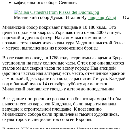
кафедрального собора Севильи.
Миланский собор Дуомо. Италия By
Jiuguang Wang
—
Ow
Миланский собор покрывает площадь в 10 186 кв.м.. Это
целый городской квартал. Украшают его около 4000 статуй,
горгулий и других фигур. На самом высоком шпиле
возвышается знаменитая скульптура Мадонны высотой более
4 метров, выполненная из позолоченной бронзы.
Возле главного входа в 1768 году астрономы академии Брера
установили на полу солнечные часы. С тех пор они являются
эталоном для сверки часов по всему городу. Над апсидой
(арочной частью над алтарем) есть место, отмеченное красной
лампочкой. Здесь хранится гвоздь с распятия Иисуса. Каждый
год в ближайшую к 14 сентября субботу архиепископ
Миланский выставляет гвоздь у алтаря до понедельника.
Все здание построено из розоватого белого мрамора. Чтобы
вывести его из карьеров Кандольи, были вырыты каналы,
ведущие к строительной площадке. К возведению
Миланского собора были привлечены тысячи художников,
скульпторов и специалистов со всей Европы.