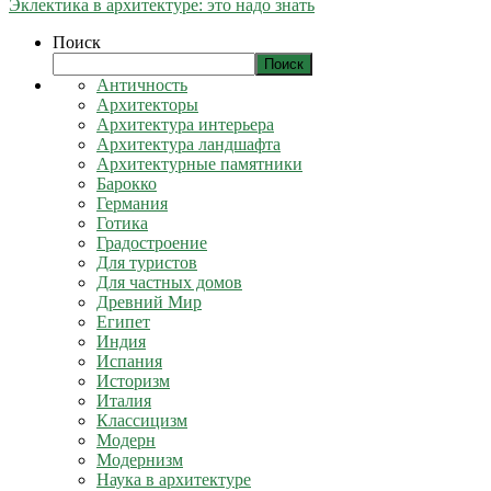
Эклектика в архитектуре: это надо знать
Поиск
Поиск
Античность
Архитекторы
Архитектура интерьера
Архитектура ландшафта
Архитектурные памятники
Барокко
Германия
Готика
Градостроение
Для туристов
Для частных домов
Древний Мир
Египет
Индия
Испания
Историзм
Италия
Классицизм
Модерн
Модернизм
Наука в архитектуре