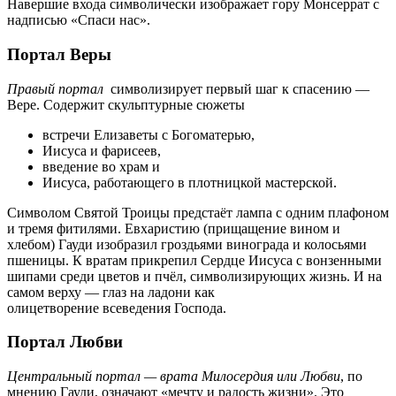
Навершие входа символически изображает гору Монсеррат с
надписью «Спаси нас».
Портал Веры
Правый портал
символизирует первый шаг к спасению —
Вере. Содержит скульптурные сюжеты
встречи Елизаветы с Богоматерью,
Иисуса и фарисеев,
введение во храм и
Иисуса, работающего в плотницкой мастерской.
Символом Святой Троицы предстаёт лампа с одним плафоном
и тремя фитилями. Евхаристию (прищащение вином и
хлебом) Гауди изобразил гроздьями винограда и колосьями
пшеницы. К вратам прикрепил Сердце Иисуса с вонзенными
шипами среди цветов и пчёл, символизирующих жизнь. И на
самом верху — глаз на ладони как
олицетворение всеведения Господа.
Портал Любви
Центральный портал — врата Милосердия или Любви
, по
мнению Гауди, означают «мечту и радость жизни». Это