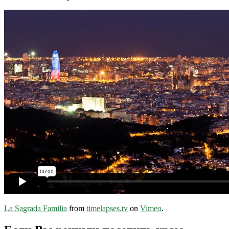
La Sagrada Familia
from
timelapses.tv
on
Vimeo
.