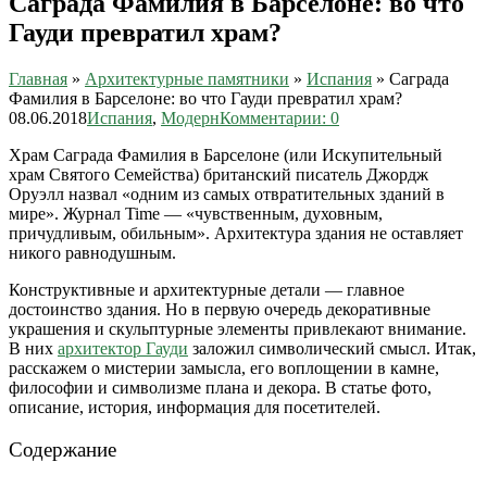
Саграда Фамилия в Барселоне: во что
Гауди превратил храм?
Главная
»
Архитектурные памятники
»
Испания
»
Саграда
Фамилия в Барселоне: во что Гауди превратил храм?
08.06.2018
Испания
,
Модерн
Комментарии: 0
Храм Саграда Фамилия в Барселоне (или Искупительный
храм Святого Семейства) британский писатель Джордж
Оруэлл назвал «одним из самых отвратительных зданий в
мире». Журнал Time — «чувственным, духовным,
причудливым, обильным». Архитектура здания не оставляет
никого равнодушным.
Конструктивные и архитектурные детали — главное
достоинство здания. Но в первую очередь декоративные
украшения и скульптурные элементы привлекают внимание.
В них
архитектор Гауди
заложил символический смысл. Итак,
расскажем о мистерии замысла, его воплощении в камне,
философии и символизме плана и декора. В статье фото,
описание, история, информация для посетителей.
Содержание