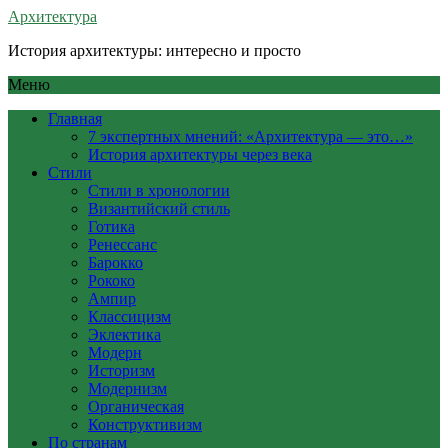
Архитектура
История архитектуры: интересно и просто
Меню
Главная
7 экспертных мнений: «Архитектура — это…»
История архитектуры через века
Стили
Стили в хронологии
Византийский стиль
Готика
Ренессанс
Барокко
Рококо
Ампир
Классицизм
Эклектика
Модерн
Историзм
Модернизм
Органическая
Конструктивизм
По странам