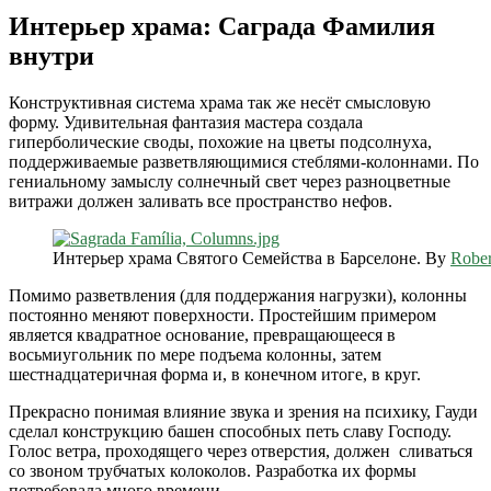
Интерьер храма: Саграда Фамилия
внутри
Конструктивная система храма так же несёт смысловую
форму. Удивительная фантазия мастера создала
гиперболические своды, похожие на цветы подсолнуха,
поддерживаемые разветвляющимися стеблями-колоннами. По
гениальному замыслу солнечный свет через разноцветные
витражи должен заливать все пространство нефов.
Интерьер храма Святого Семейства в Барселоне. By
Robe
Помимо разветвления (для поддержания нагрузки), колонны
постоянно меняют поверхности. Простейшим примером
является квадратное основание, превращающееся в
восьмиугольник по мере подъема колонны, затем
шестнадцатеричная форма и, в конечном итоге, в круг.
Прекрасно понимая влияние звука и зрения на психику, Гауди
сделал конструкцию башен способных петь славу Господу.
Голос ветра, проходящего через отверстия, должен сливаться
со звоном трубчатых колоколов. Разработка их формы
потребовала много времени.