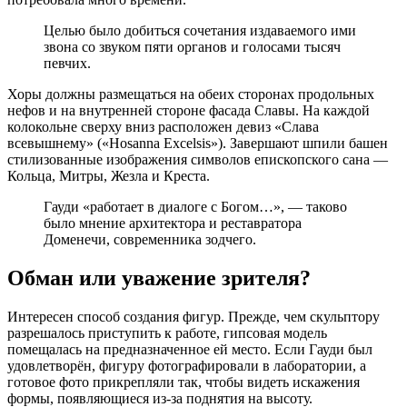
Целью было добиться сочетания издаваемого ими
звона со звуком пяти органов и голосами тысяч
певчих.
Хоры должны размещаться на обеих сторонах продольных
нефов и на внутренней стороне фасада Славы. На каждой
колокольне сверху вниз расположен девиз «Слава
всевышнему» («Hosanna Excelsis»). Завершают шпили башен
стилизованные изображения символов епископского сана —
Кольца, Митры, Жезла и Креста.
Гауди «работает в диалоге с Богом…», — таково
было мнение архитектора и реставратора
Доменечи, современника зодчего.
Обман или уважение зрителя?
Интересен способ создания фигур. Прежде, чем скульптору
разрешалось приступить к работе, гипсовая модель
помещалась на предназначенное ей место. Если Гауди был
удовлетворён, фигуру фотографировали в лаборатории, а
готовое фото прикрепляли так, чтобы видеть искажения
формы, появляющиеся из-за поднятия на высоту.