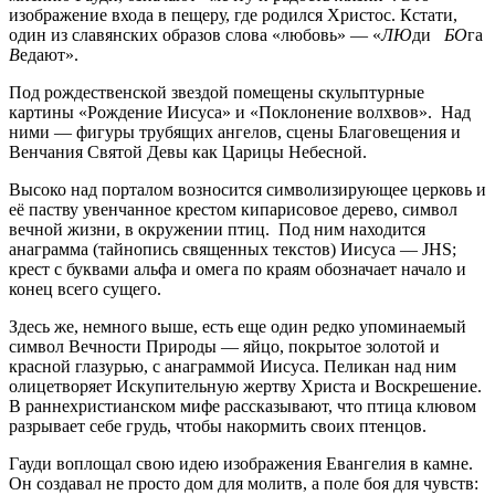
изображение входа в пещеру, где родился Христос. Кстати,
один из славянских образов слова «любовь» — «
ЛЮ
ди
БО
га
В
едают».
Под рождественской звездой помещены скульптурные
картины «Рождение Иисуса» и «Поклонение волхвов». Над
ними — фигуры трубящих ангелов, сцены Благовещения и
Венчания Святой Девы как Царицы Небесной.
Высоко над порталом возносится символизирующее церковь и
её паству увенчанное крестом кипарисовое дерево, символ
вечной жизни, в окружении птиц. Под ним находится
анаграмма (тайнопись священных текстов) Иисуса — JHS;
крест с буквами альфа и омега по краям обозначает начало и
конец всего сущего.
Здесь же, немного выше, есть еще один редко упоминаемый
символ Вечности Природы — яйцо, покрытое золотой и
красной глазурью, с анаграммой Иисуса. Пеликан над ним
олицетворяет Искупительную жертву Христа и Воскрешение.
В раннехристианском мифе рассказывают, что птица клювом
разрывает себе грудь, чтобы накормить своих птенцов.
Гауди воплощал свою идею изображения Евангелия в камне.
Он создавал не просто дом для молитв, а поле боя для чувств: