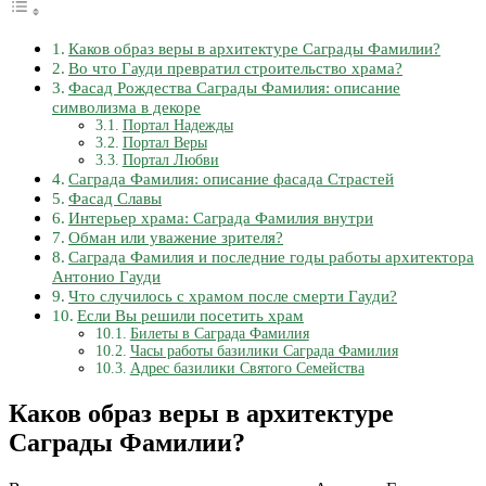
Каков образ веры в архитектуре Саграды Фамилии?
Во что Гауди превратил строительство храма?
Фасад Рождества Саграды Фамилия: описание
символизма в декоре
Портал Надежды
Портал Веры
Портал Любви
Саграда Фамилия: описание фасада Страстей
Фасад Славы
Интерьер храма: Саграда Фамилия внутри
Обман или уважение зрителя?
Саграда Фамилия и последние годы работы архитектора
Антонио Гауди
Что случилось с храмом после смерти Гауди?
Если Вы решили посетить храм
Билеты в Саграда Фамилия
Часы работы базилики Саграда Фамилия
Адрес базилики Святого Семейства
Каков образ веры в архитектуре
Саграды Фамилии?