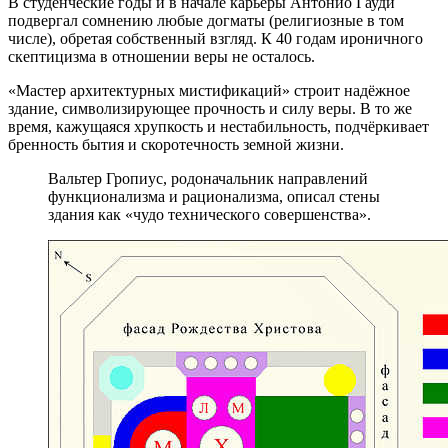
В студенческие годы и в начале карьеры Антонио Гауди
подвергал сомнению любые догматы (религиозные в том
числе), обретая собственный взгляд. К 40 годам ироничного
скептицизма в отношении веры не осталось.
«Мастер архитектурных мистификаций» строит надёжное
здание, символизирующее прочность и силу веры. В то же
время, кажущаяся хрупкость и нестабильность, подчёркивает
бренность бытия и скоротечность земной жизни.
Вальтер Гропиус, родоначальник направлений
функционализма и рационализма, описал стены
здания как «чудо технического совершенства».