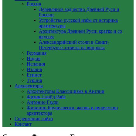
Россия
Деревянное зодчество Древней Руси и
России
Устройство русской избы от историка
архитектуры
Архитектура Древней Руси: кратко и со
вкусом
Александрийский столп в Санкт-
Петербурге: ответы на вопросы
Германия
Индия
Испания
Италия
Египет
Турция
Архитекторы
Архитекторы Классицизма в Англии
Фрэнк Ллойд Райт
Антонио Гауди
Филиппо Брунеллески: жизнь и творчество
архитектора
Содержание сайта
Контакт