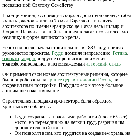
посвященной Святому Семейству.
В конце концов, ассоциация собрала достаточно денег, чтобы
купить участок земли за 7 км от Барселоны и нанять
архитектора по имени Франциско де Паула дель Вильяр-и-
Лоцано. Первоначальный план предполагал неоготическую
базилику в форме латинского креста.
Через год после начала строительства в 1883 году, приняв
руководство проектом,
Гауди
поменял направление.
Готика
,
барокко
,
модерн
и другие европейские движения
трансформировались в неподражаемый
авторский стиль
.
Он применил свои новые архитектурные решения, которые
были опробованы на
крипте церкви колонии Гюэль,
но
сохранил план постройки. Побудило его к этому большое
анонимное пожертвование.
Строительная площадка архитектора была образцом
христианской общины.
Гауди сохранял за пожилыми рабочими (после 65 лет)
место, но переводил их на лёгкий труд, разрешал им
дополнительный отдых.
Он позволял всем, кто трудится на созданием храма, на