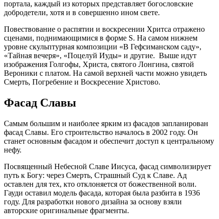
портала, каждый из которых представляет богословские
добродетели, хотя и в совершенно ином свете.
Повествование о распятии и воскресении Хритса отражено
сценами, поднимающимися в форме S. На самом нижнем
уровне скульптурная композиции «В Гефсиманском саду»,
«Тайная вечеря», «Поцелуй Иуды» и другие. Выше идут
изображения Голгофы, Христа, святого Лонгина, святой
Вероники с платом. На самой верхней части можно увидеть
Смерть, Погребение и Воскресение Христово.
Фасад Славы
Самым большим и наиболее ярким из фасадов запланирован
фасад Славы. Его строительство началось в 2002 году. Он
станет основным фасадом и обеспечит доступ к центральному
нефу.
Посвященный Небесной Славе Иисуса, фасад символизирует
путь к Богу: через Смерть, Страшный Суд к Славе. Ад
оставлен для тех, кто отклоняется от божественной воли.
Гауди оставил модель фасада, которая была разбита в 1936
году. Для разработки нового дизайна за основу взяли
авторские оригинальные фрагменты.