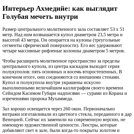
Интерьер Ахмедийе: как выглядит
Голубая мечеть внутри
Размер центрального молитвенного зала составляет 53 х 51
метр. Над ним возвышается купол диаметром 23,5 метра и
высотой 43 метра. Он опирается на кулоны (треугольные
сегменты сферической поверхности). Его вес удерживают
четыре массивные рифленые колонны диаметром 5 метров.
Чтобы расширить молитвенное пространство за пределы
центрального купола, из центра каскадом выходит серия
полукуполов: пять основных и восемь второстепенных. В
конечном итоге, они соединяются со внешними стенами.
Купол и полукупола внутри украшены искусно
выполненными величайшим каллиграфом своего времени
Сейидом Касимом Губари надписями — сурами из Корана и
изречениями пророка Мухаммеда.
Зал хорошо освещается через 260 окон. Первоначально
витражи изготавливали из цветного стекла, переданного в дар
Венецией. Сейчас их заменили на современную версию, не
имеющую художественной ценности. Люстры, которые
добавляют свет в зале, были когда-то покрыты золотом и