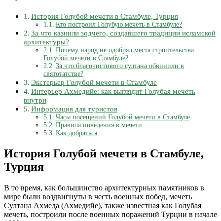
История Голубой мечети в Стамбуле, Турция
Кто построил Голубую мечеть в Стамбуле?
За что казнили зодчего, создавшего традиции исламской
архитектуры?
Почему народ не одобрял места строительства
Голубой мечети в Стамбуле?
За что благочистивого султана обвинили в
святотатстве?
Экстерьер Голубой мечети в Стамбуле
Интерьер Ахмедийе: как выглядит Голубая мечеть
внутри
Информация для туристов
Часы посещений Голубой мечети в Стамбуле
Правила поведения в мечети
Как добраться
История Голубой мечети в Стамбуле,
Турция
В то время, как большинство архитектурных памятников в
мире были воздвигнуты в честь военных побед, мечеть
Султана Ахмеда (Ахмедийе), также известная как Голубая
мечеть, построили после военных поражений Турции в начале