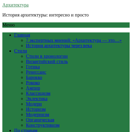
Архитектура
История архитектуры: интересно и просто
Меню
Главная
7 экспертных мнений: «Архитектура — это…»
История архитектуры через века
Стили
Стили в хронологии
Византийский стиль
Готика
Ренессанс
Барокко
Рококо
Ампир
Классицизм
Эклектика
Модерн
Историзм
Модернизм
Органическая
Конструктивизм
По странам