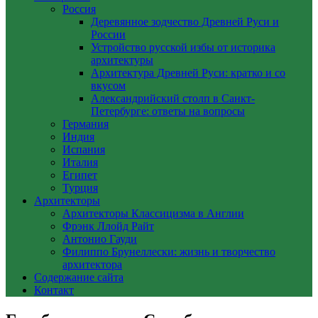
Россия
Деревянное зодчество Древней Руси и
России
Устройство русской избы от историка
архитектуры
Архитектура Древней Руси: кратко и со
вкусом
Александрийский столп в Санкт-
Петербурге: ответы на вопросы
Германия
Индия
Испания
Италия
Египет
Турция
Архитекторы
Архитекторы Классицизма в Англии
Фрэнк Ллойд Райт
Антонио Гауди
Филиппо Брунеллески: жизнь и творчество
архитектора
Содержание сайта
Контакт