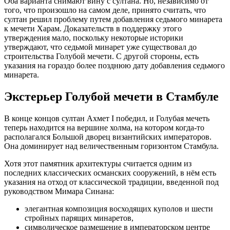
Оба варианта снимают вину с султана. Но, независимо от
того, что произошло на самом деле, принято считать, что
султан решил проблему путем добавления седьмого минарета
к мечети Харам. Доказательств в поддержку этого
утверждения мало, поскольку некоторые историки
утверждают, что седьмой минарет уже существовал до
строительства Голубой мечети. С другой стороны, есть
указания на гораздо более позднюю дату добавления седьмого
минарета.
Экстерьер Голубой мечети в Стамбуле
В конце концов султан Ахмет I победил, и Голубая мечеть
теперь находится на вершине холма, на котором когда-то
располагался Большой дворец византийских императоров.
Она доминирует над величественным горизонтом Стамбула.
Хотя этот памятник архитектуры считается одним из
последних классических османских сооружений, в нём есть
указания на отход от классической традиции, введенной под
руководством Мимара Синана:
элегантная композиция восходящих куполов и шести
стройных парящих минаретов,
символическое размещение в императорском центре