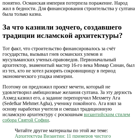
понятно. Османская империя потерпела поражение. Народ
жил в бедности. Для финансирования строительства у султана
была только казна.
За что казнили зодчего, создавшего
традиции исламской архитектуры?
Тот факт, что строительство финансировалось за счёт
государства, вызывал гнев османских улемов и
мусульманских ученых-правоведов. Первоначальный
архитектор, знаменитый мастер 16-го века Мимар Синан, был
из тех, кто не хотел разорять сокровищницу в период
экономического упадка империи.
Поэтому он предложил проект мечети, который не
удовлетворил амбициозные желания султана. За эту дерзость
Ахмед казнил его, а задание перепоручил Мехмету Ага
(Sedefkar Mehmet Agha), ученику покойного. Ага взял за
основу наработки учителя и смешал традиционную
исламскую архитектуру с роскошным
византийским стилем
собора Святой Софии
.
Читайте другие материалы по этой же теме:
Архитектура Византии: 11 примеров чистого