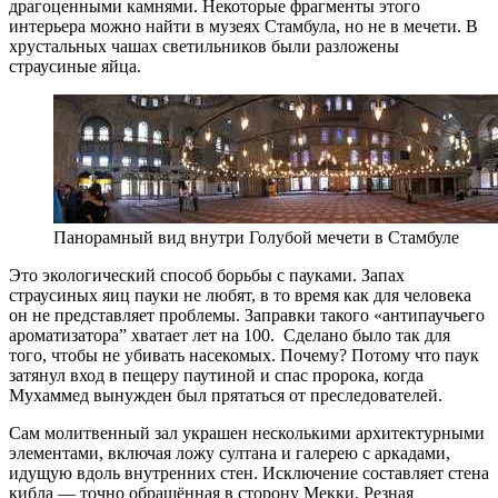
драгоценными камнями. Некоторые фрагменты этого
интерьера можно найти в музеях Стамбула, но не в мечети. В
хрустальных чашах светильников были разложены
страусиные яйца.
Панорамный вид внутри Голубой мечети в Стамбуле
Это экологический способ борьбы с пауками. Запах
страусиных яиц пауки не любят, в то время как для человека
он не представляет проблемы. Заправки такого «антипаучьего
ароматизатора” хватает лет на 100. Сделано было так для
того, чтобы не убивать насекомых. Почему? Потому что паук
затянул вход в пещеру паутиной и спас пророка, когда
Мухаммед вынужден был прятаться от преследователей.
Сам молитвенный зал украшен несколькими архитектурными
элементами, включая ложу султана и галерею с аркадами,
идущую вдоль внутренних стен. Исключение составляет стена
кибла — точно обращённая в сторону Мекки. Резная