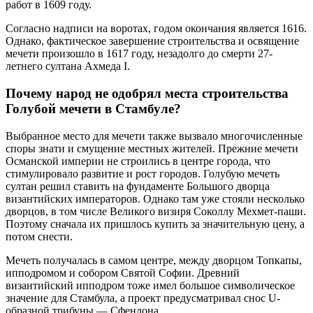
работ в 1609 году.
Согласно надписи на воротах, годом окончания является 1616.
Однако, фактическое завершение строительства и освящение
мечети произошло в 1617 году, незадолго до смерти 27-
летнего султана Ахмеда I.
Почему народ не одобрял места строительства
Голубой мечети в Стамбуле?
Выбранное место для мечети также вызвало многочисленные
споры знати и смущение местных жителей. Прежние мечети
Османской империи не строились в центре города, что
стимулировало развитие и рост городов. Голубую мечеть
султан решил ставить на фундаменте Большого дворца
византийских императоров. Однако там уже стояли несколько
дворцов, в том числе Великого визиря Соколлу Мехмет-паши.
Поэтому сначала их пришлось купить за значительную цену, а
потом снести.
Мечеть получалась в самом центре, между дворцом Топкапы,
ипподромом и собором Святой Софии. Древний
византийский ипподром тоже имел большое символическое
значение для Стамбула, а проект предусматривал снос U-
образной трибуны — Сфендона.