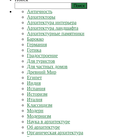
Поиск
Античность
Архитекторы
Архитектура интерьера
Архитектура ландшафта
Архитектурные памятники
Барокко
Германия
Готика
Градостроение
Для туристов
Для частных домов
Древний Мир
Египет
Индия
Испания
Историзм
Италия
Классицизм
Модерн
Модернизм
Наука в архитектуре
Об архитектуре
Органическая архитектура