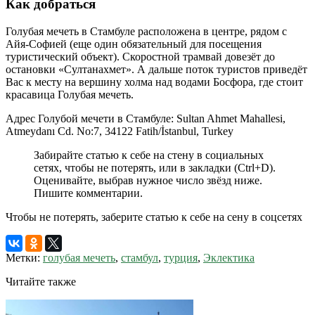
Как добраться
Голубая мечеть в Стамбуле расположена в центре, рядом с
Айя-Софией (еще один обязательный для посещения
туристический объект). Скоростной трамвай довезёт до
остановки «Султанахмет». А дальше поток туристов приведёт
Вас к месту на вершину холма над водами Босфора, где стоит
красавица Голубая мечеть.
Адрес Голубой мечети в Стамбуле: Sultan Ahmet Mahallesi,
Atmeydanı Cd. No:7, 34122 Fatih/İstanbul, Turkey
Забирайте статью к себе на стену в социальных
сетях, чтобы не потерять, или в закладки (Ctrl+D).
Оценивайте, выбрав нужное число звёзд ниже.
Пишите комментарии.
Чтобы не потерять, заберите статью к себе на сену в соцсетях
Метки:
голубая мечеть
,
стамбул
,
турция
,
Эклектика
Читайте также