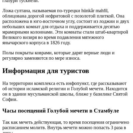
глазури тускнели.
Ложа султана, называемая по-турецки hünkâr mahfil,
облицована дорогой нефритовой с позолотой плиткой. Она
расположена в юго-восточном углу, состоит из лоджии и двух
небольших комнат для отдыха и поддерживается десятью
мраморными колоннами. Эти комнаты стали штаб-квартирой
Великого визиря во время подавления мятежного
янычарского корпуса в 1826 году.
Полы покрыты коврами, которые дарят верные люди и
регулярно заменяются по мере износа.
Информация для туристов
На территории комплекса есть инфопункт, где рассказывают
об истории исламской религии и Голубой мечети. Находится
он в здании мусульманской школы, ближе у базилике Святой
Софии.
Часы посещений Голубой мечети в Стамбуле
Так как мечеть действующая, то время посещения ограничено
расписанием молитв. Внутрь мечети можно попасть 3 раза в
день: