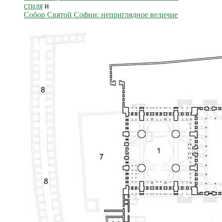
стиля
и
Собор Святой Софии: неприглядное величие