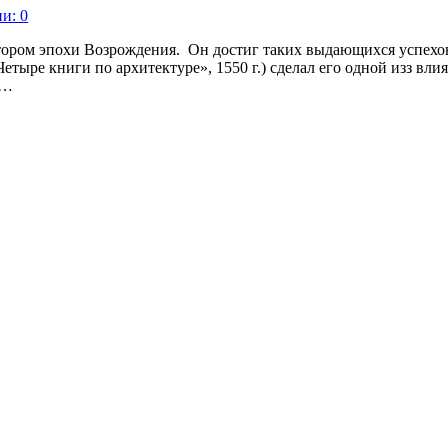
и: 0
ектором эпохи Возрождения. Он достиг таких выдающихся успехо
 («Четыре книги по архитектуре», 1550 г.) сделал его одной изз в
 …