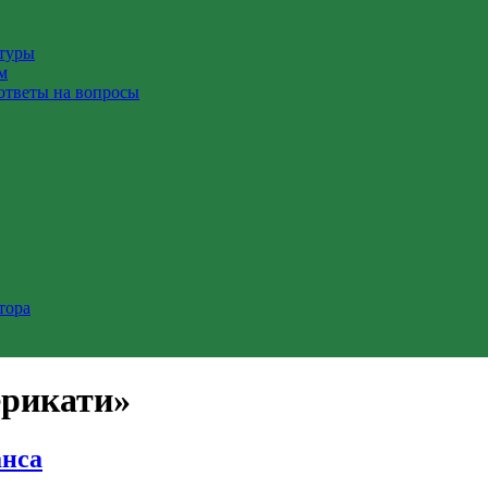
ктуры
м
ответы на вопросы
тора
ерикати»
анса