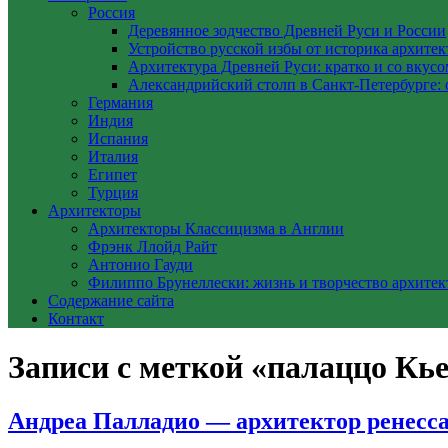
Россия
Деревянное зодчество Древней Руси и России
Устройство русской избы от историка архите
Архитектура Древней Руси: кратко и со вкусо
Александрийский столп в Санкт-Петербурге: 
Германия
Индия
Испания
Италия
Египет
Турция
Архитекторы
Архитекторы Классицизма в Англии
Фрэнк Ллойд Райт
Антонио Гауди
Филиппо Брунеллески: жизнь и творчество архитек
Содержание сайта
Контакт
Записи с меткой «палаццо Кь
Андреа Палладио — архитектор ренесс