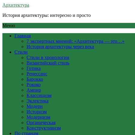
Архитектура
История архитектуры: интересно и просто
Меню
Главная
7 экспертных мнений: «Архитектура — это…»
История архитектуры через века
Стили
Стили в хронологии
Византийский стиль
Готика
Ренессанс
Барокко
Рококо
Ампир
Классицизм
Эклектика
Модерн
Историзм
Модернизм
Органическая
Конструктивизм
По странам