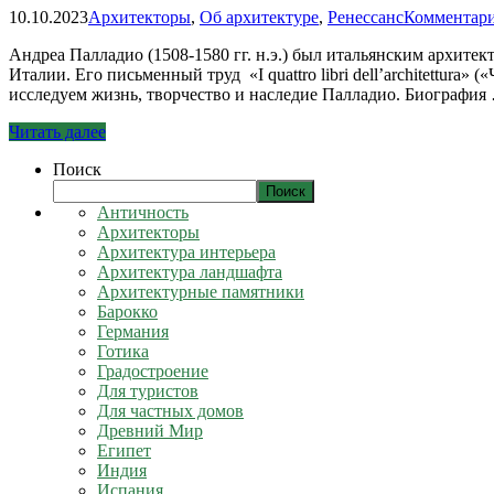
10.10.2023
Архитекторы
,
Об архитектуре
,
Ренессанс
Комментари
Андреа Палладио (1508-1580 гг. н.э.) был итальянским архит
Италии. Его письменный труд «I quattro libri dell’architettura»
исследуем жизнь, творчество и наследие Палладио. Биография
Читать далее
Поиск
Поиск
Античность
Архитекторы
Архитектура интерьера
Архитектура ландшафта
Архитектурные памятники
Барокко
Германия
Готика
Градостроение
Для туристов
Для частных домов
Древний Мир
Египет
Индия
Испания