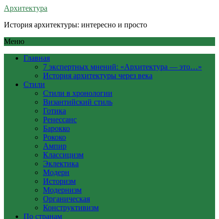
Архитектура
История архитектуры: интересно и просто
Меню
Главная
7 экспертных мнений: «Архитектура — это…»
История архитектуры через века
Стили
Стили в хронологии
Византийский стиль
Готика
Ренессанс
Барокко
Рококо
Ампир
Классицизм
Эклектика
Модерн
Историзм
Модернизм
Органическая
Конструктивизм
По странам