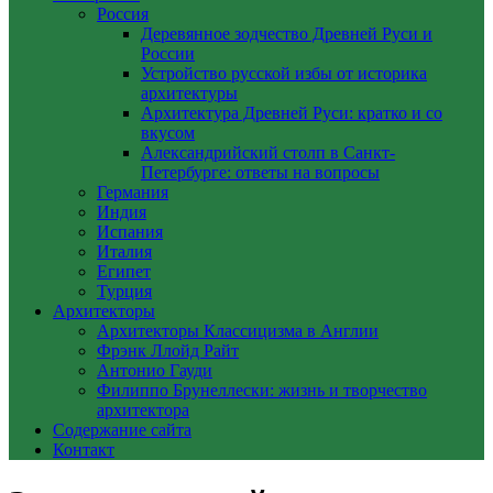
Россия
Деревянное зодчество Древней Руси и
России
Устройство русской избы от историка
архитектуры
Архитектура Древней Руси: кратко и со
вкусом
Александрийский столп в Санкт-
Петербурге: ответы на вопросы
Германия
Индия
Испания
Италия
Египет
Турция
Архитекторы
Архитекторы Классицизма в Англии
Фрэнк Ллойд Райт
Антонио Гауди
Филиппо Брунеллески: жизнь и творчество
архитектора
Содержание сайта
Контакт