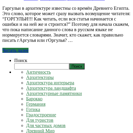
Гаргульи в архитектуре известны со времён Древнего Египта.
Это слово, которое может сразу вызвать возмущение читателя:
“ГОРГУЛЬИ!!! Как читать, если вся статья начинается с
ошибки и на ней же и строится?” Поэтому для начала скажем,
что пока написание данного слова в русском языке не
нормируется словарями. Значит, кто скажет, как правильно
писать гАргулья или гОргулья? …
Читать далее
Поиск
Поиск
Античность
Архитекторы
Архитектура интерьера
Архитектура ландшафта
Архитектурные памятники
Барокко
Германия
Готика
Градостроение
Для туристов
Для частных домов
Древний Мир