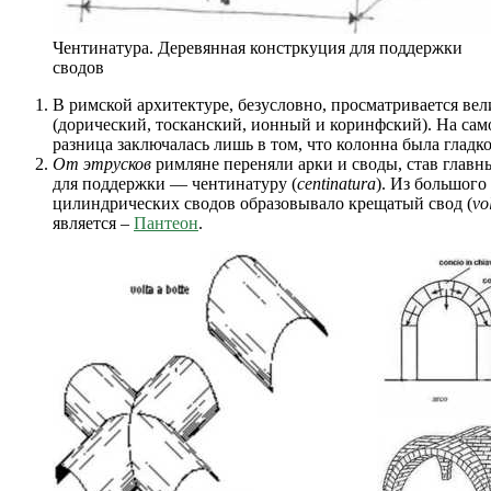
Чентинатура. Деревянная констркуция для поддержки
сводов
В римской архитектуре, безусловно, просматривается ве
(дорический, тосканский, ионный и коринфский). На само
разница заключалась лишь в том, что колонна была гладкой
От этрусков
римляне переняли арки и своды, став глав
для поддержки — чентинатуру (
centinatura
). Из большого
цилиндрических сводов образовывало крещатый свод (
vo
является –
Пантеон
.