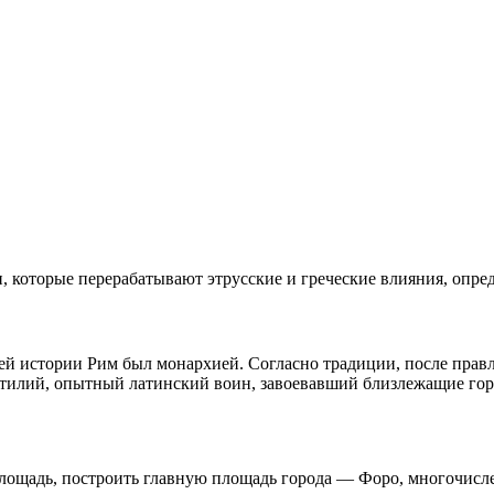
 которые перерабатывают этрусские и греческие влияния, опреде
своей истории Рим был монархией. Согласно традиции, после пра
стилий, опытный латинский воин, завоевавший близлежащие го
ощадь, построить главную площадь города — Форо, многочисле