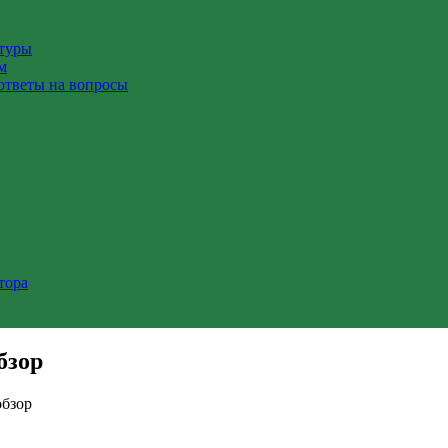
ктуры
м
ответы на вопросы
тора
бзор
обзор