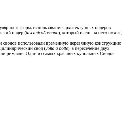
улярность форм, использование архитектурных ордеров
нский ордер (
tuscanico/toscano
), который очень на него похож,
 и сводов использовали временную деревянную конструкцию
 цилиндрический свод (
volta a botte
), а пересечение двух
ыли римляне. Один из самых красивых купольных Сводов