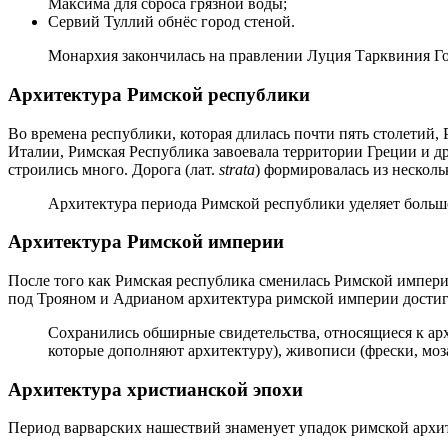
Максима для сброса грязной воды;
Сервий Туллий обнёс город стеной.
Монархия закончилась на правлении Луция Тарквиния Гор
Архитектура Римской республики
Во времена республики, которая длилась почти пять столетий,
Италии, Римская Республика завоевала территории Греции и д
строились много. Дорога (лат.
strata
) формировалась из нескол
Архитектура периода Римской республики уделяет боль
Архитектура Римской империи
После того как Римская республика сменилась Римской империе
под Трояном и Адрианом архитектура римской империи достиг
Сохранились обширные свидетельства, относящиеся к арх
которые дополняют архитектуру), живописи (фрески, моз
Архитектура христианской эпохи
Период варварских нашествий знаменует упадок римской архи