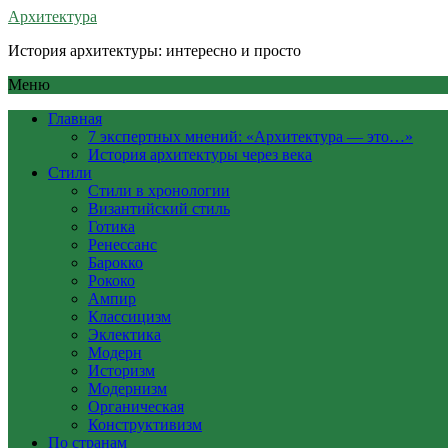
Архитектура
История архитектуры: интересно и просто
Меню
Главная
7 экспертных мнений: «Архитектура — это…»
История архитектуры через века
Стили
Стили в хронологии
Византийский стиль
Готика
Ренессанс
Барокко
Рококо
Ампир
Классицизм
Эклектика
Модерн
Историзм
Модернизм
Органическая
Конструктивизм
По странам