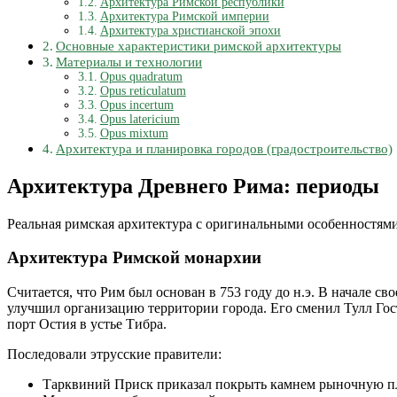
Архитектура Римской республики
Архитектура Римской империи
Архитектура христианской эпохи
Основные характеристики римской архитектуры
Материалы и технологии
Оpus quadratum
Оpus reticulatum
Оpus incertum
Оpus latericium
Opus mixtum
Архитектура и планировка городов (градостроительство)
Архитектура Древнего Рима: периоды
Реальная римская архитектура с оригинальными особенностями,
Архитектура Римской монархии
Считается, что Рим был основан в 753 году до н.э. В начале 
улучшил организацию территории города. Его сменил Тулл Го
порт Остия в устье Тибра.
Последовали этрусские правители:
Тарквиний Приск приказал покрыть камнем рыночную пл