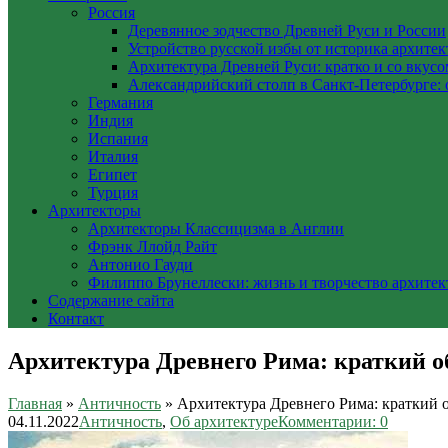
Россия
Деревянное зодчество Древней Руси и России
Устройство русской избы от историка архите
Архитектура Древней Руси: кратко и со вкусо
Александрийский столп в Санкт-Петербурге: 
Германия
Индия
Испания
Италия
Египет
Турция
Архитекторы
Архитекторы Классицизма в Англии
Фрэнк Ллойд Райт
Антонио Гауди
Филиппо Брунеллески: жизнь и творчество архитек
Содержание сайта
Контакт
Архитектура Древнего Рима: краткий о
Главная
»
Античность
»
Архитектура Древнего Рима: краткий 
04.11.2022
Античность
,
Об архитектуре
Комментарии: 0