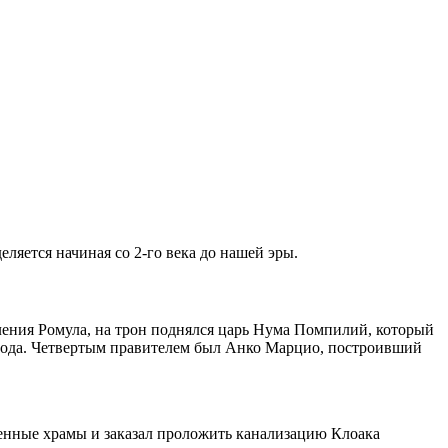
ляется начиная со 2-го века до нашей эры.
вления Ромула, на трон поднялся царь Нума Помпилий, который
рода. Четвертым правителем был Анко Марцио, построивший
нные храмы и заказал проложить канализацию Клоака