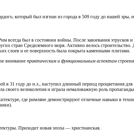
дого, который был изгнан из города в 509 году до нашей эры, и
 Рим всегда был в состоянии войны. После завоевания этрусков
ругих стран Средиземного моря. Активно велось строительство
ьких слоев и ее поверхность была покрыта каменными плитами.
шое внимание
практическим и функциональным аспектам
строени
й в 31 году до н.э., наступил длинный период процветания для
ла своего великолепия и играла немаловажную роль пропаганды
итектуре, где римляне демонстрируют отличные навыки в техник
аики).
тектуры. Приходит новая эпоха — христианская.