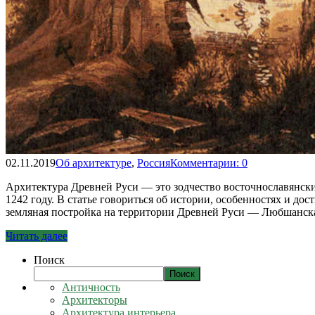
02.11.2019
Об архитектуре
,
Россия
Комментарии: 0
Архитектура Древней Руси — это зодчество восточнославянских
1242 году. В статье говориться об истории, особенностях и до
земляная постройка на территории Древней Руси — Любшанс
Читать далее
Поиск
Поиск
Античность
Архитекторы
Архитектура интерьера