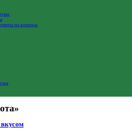
ктуры
м
ответы на вопросы
тора
рота»
 вкусом