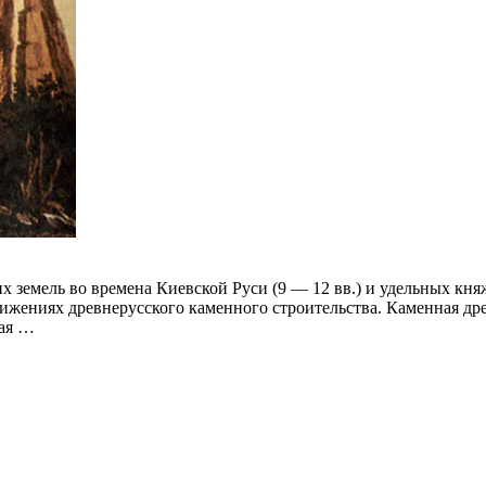
 земель во времена Киевской Руси (9 — 12 вв.) и удельных княж
стижениях древнерусского каменного строительства. Каменная др
кая …