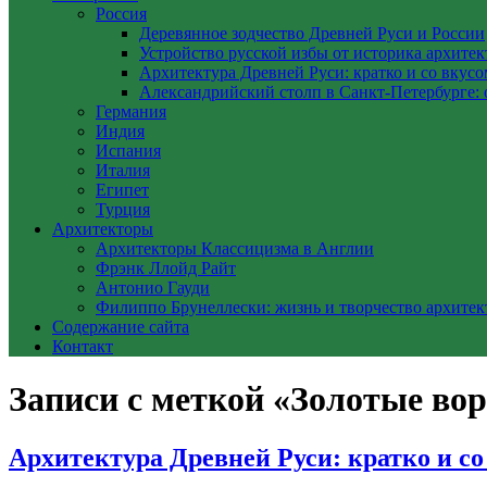
Россия
Деревянное зодчество Древней Руси и России
Устройство русской избы от историка архите
Архитектура Древней Руси: кратко и со вкусо
Александрийский столп в Санкт-Петербурге: 
Германия
Индия
Испания
Италия
Египет
Турция
Архитекторы
Архитекторы Классицизма в Англии
Фрэнк Ллойд Райт
Антонио Гауди
Филиппо Брунеллески: жизнь и творчество архитек
Содержание сайта
Контакт
Записи с меткой «Золотые во
Архитектура Древней Руси: кратко и со