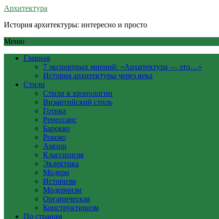
Архитектура
История архитектуры: интересно и просто
Меню
Главная
7 экспертных мнений: «Архитектура — это…»
История архитектуры через века
Стили
Стили в хронологии
Византийский стиль
Готика
Ренессанс
Барокко
Рококо
Ампир
Классицизм
Эклектика
Модерн
Историзм
Модернизм
Органическая
Конструктивизм
По странам