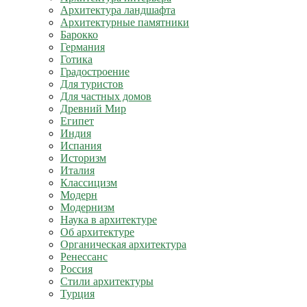
Архитектура ландшафта
Архитектурные памятники
Барокко
Германия
Готика
Градостроение
Для туристов
Для частных домов
Древний Мир
Египет
Индия
Испания
Историзм
Италия
Классицизм
Модерн
Модернизм
Наука в архитектуре
Об архитектуре
Органическая архитектура
Ренессанс
Россия
Стили архитектуры
Турция