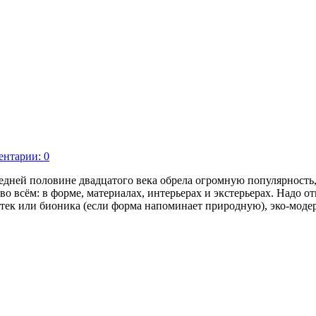
нтарии: 0
ледней половине двадцатого века обрела огромную популярность
о всём: в форме, материалах, интерьерах и экстерьерах. Надо о
ио тек или бионика (если форма напоминает природную), эко-мо