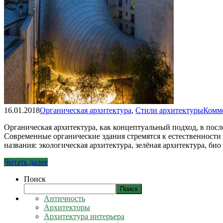
16.01.2018
Органическая архитектура
,
Стили архитектуры
Комме
Органическая архитектура, как концептуальный подход, в пос
Современные органические здания стремятся к естественности в
названия: экологическая архитектура, зелёная архитектура, б
Читать далее
Поиск
Поиск
Античность
Архитекторы
Архитектура интерьера