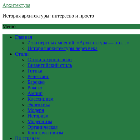
Архитектура
История архитектуры: интересно и просто
Меню
Главная
7 экспертных мнений: «Архитектура — это…»
История архитектуры через века
Стили
Стили в хронологии
Византийский стиль
Готика
Ренессанс
Барокко
Рококо
Ампир
Классицизм
Эклектика
Модерн
Историзм
Модернизм
Органическая
Конструктивизм
По странам