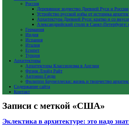
Россия
Деревянное зодчество Древней Руси и России
Устройство русской избы от историка архите
Архитектура Древней Руси: кратко и со вкусо
Александрийский столп в Санкт-Петербурге: 
Германия
Индия
Испания
Италия
Египет
Турция
Архитекторы
Архитекторы Классицизма в Англии
Фрэнк Ллойд Райт
Антонио Гауди
Филиппо Брунеллески: жизнь и творчество архитек
Содержание сайта
Контакт
Записи с меткой «США»
Эклектика в архитектуре: это надо знат