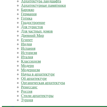
Архитектура ландшафта
Архитектурные памятники
Барокко
Германия
Готика
Градостроение
Для туристов
Для частных домов
Древний Мир
Египет
Индия
Испания
Историзм
Италия
Классицизм
Модерн
Модернизм
Наука в архитектуре
Об архитектуре
Органическая архитектура
Ренессанс
Россия
Стили архитектуры
Турция