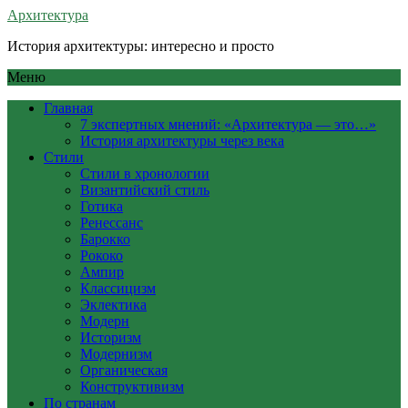
Архитектура
История архитектуры: интересно и просто
Меню
Главная
7 экспертных мнений: «Архитектура — это…»
История архитектуры через века
Стили
Стили в хронологии
Византийский стиль
Готика
Ренессанс
Барокко
Рококо
Ампир
Классицизм
Эклектика
Модерн
Историзм
Модернизм
Органическая
Конструктивизм
По странам