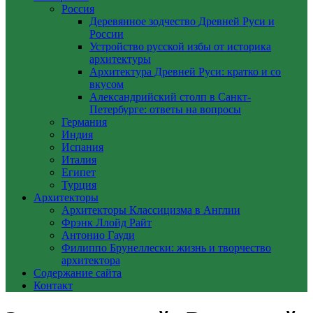
Россия
Деревянное зодчество Древней Руси и
России
Устройство русской избы от историка
архитектуры
Архитектура Древней Руси: кратко и со
вкусом
Александрийский столп в Санкт-
Петербурге: ответы на вопросы
Германия
Индия
Испания
Италия
Египет
Турция
Архитекторы
Архитекторы Классицизма в Англии
Фрэнк Ллойд Райт
Антонио Гауди
Филиппо Брунеллески: жизнь и творчество
архитектора
Содержание сайта
Контакт