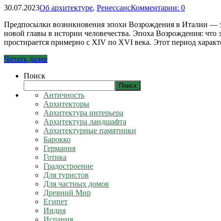
30.07.2023
Об архитектуре
,
Ренессанс
Комментарии: 0
Предпосылки возникновения эпохи Возрождения в Италии — эт
новой главы в истории человечества. Эпоха Возрождения: что 
простирается примерно с XIV по XVI века. Этот период харак
Читать далее
Поиск
Поиск
Античность
Архитекторы
Архитектура интерьера
Архитектура ландшафта
Архитектурные памятники
Барокко
Германия
Готика
Градостроение
Для туристов
Для частных домов
Древний Мир
Египет
Индия
Испания