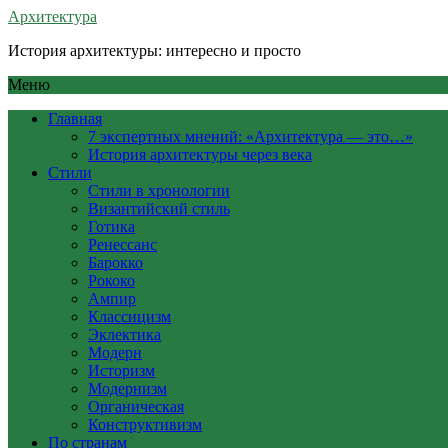
Архитектура
История архитектуры: интересно и просто
Меню
Главная
7 экспертных мнений: «Архитектура — это…»
История архитектуры через века
Стили
Стили в хронологии
Византийский стиль
Готика
Ренессанс
Барокко
Рококо
Ампир
Классицизм
Эклектика
Модерн
Историзм
Модернизм
Органическая
Конструктивизм
По странам