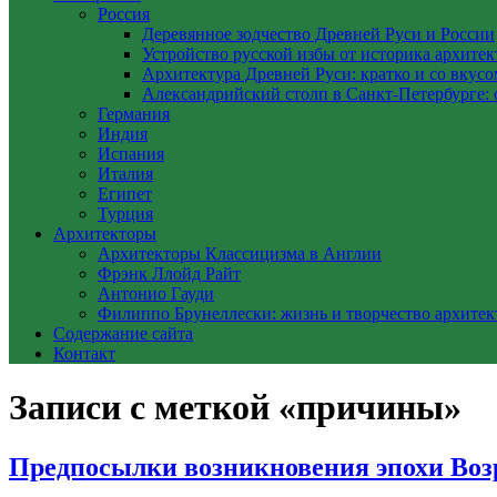
Россия
Деревянное зодчество Древней Руси и России
Устройство русской избы от историка архите
Архитектура Древней Руси: кратко и со вкусо
Александрийский столп в Санкт-Петербурге: 
Германия
Индия
Испания
Италия
Египет
Турция
Архитекторы
Архитекторы Классицизма в Англии
Фрэнк Ллойд Райт
Антонио Гауди
Филиппо Брунеллески: жизнь и творчество архитек
Содержание сайта
Контакт
Записи с меткой «причины»
Предпосылки возникновения эпохи Во