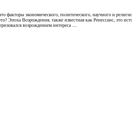
о факторы экономического, политического, научного и религио
это? Эпоха Возрождения, также известная как Ренессанс, это ис
теризовался возрождением интереса …