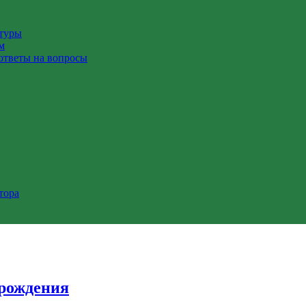
ктуры
м
ответы на вопросы
тора
зрождения