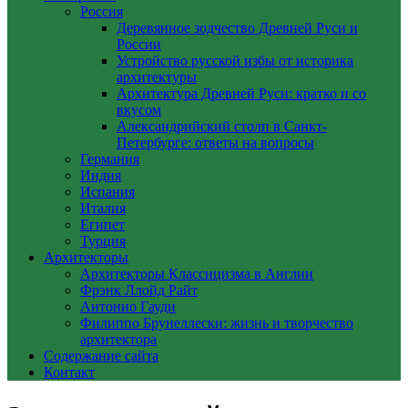
Россия
Деревянное зодчество Древней Руси и
России
Устройство русской избы от историка
архитектуры
Архитектура Древней Руси: кратко и со
вкусом
Александрийский столп в Санкт-
Петербурге: ответы на вопросы
Германия
Индия
Испания
Италия
Египет
Турция
Архитекторы
Архитекторы Классицизма в Англии
Фрэнк Ллойд Райт
Антонио Гауди
Филиппо Брунеллески: жизнь и творчество
архитектора
Содержание сайта
Контакт