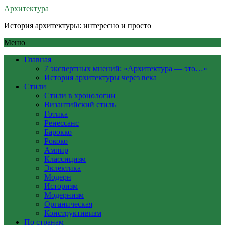
Архитектура
История архитектуры: интересно и просто
Меню
Главная
7 экспертных мнений: «Архитектура — это…»
История архитектуры через века
Стили
Стили в хронологии
Византийский стиль
Готика
Ренессанс
Барокко
Рококо
Ампир
Классицизм
Эклектика
Модерн
Историзм
Модернизм
Органическая
Конструктивизм
По странам